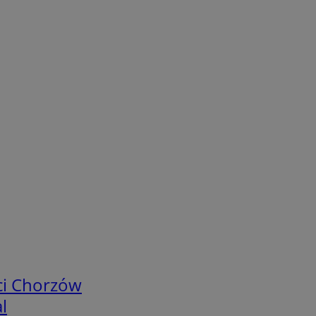
ci Chorzów
l