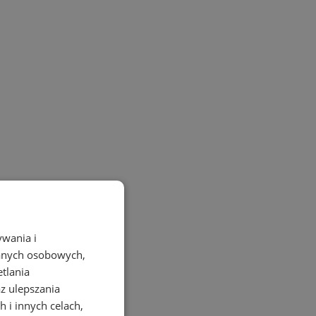
ywania i
danych osobowych,
etlania
az ulepszania
 i innych celach,