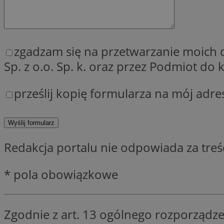
QeSessID
MvSessID
SessID
zgadzam się na przetwarzanie moich
CookieScriptConse
Sp. z o.o. Sp. k. oraz przez Podmiot d
prześlij kopię formularza na mój adre
__cf_bm
VISITOR_PRIVACY_
Redakcja portalu nie odpowiada za tre
* pola obowiązkowe
INGRESSCOOKIE
Zgodnie z art. 13 ogólnego rozporządze