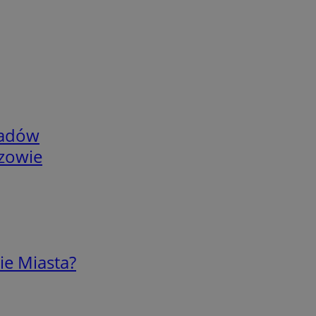
adów
rzowie
ie Miasta?