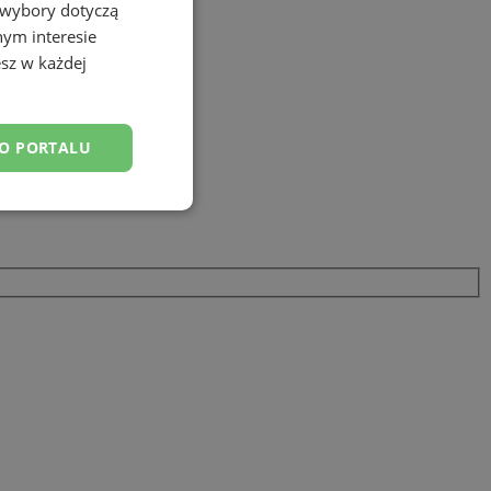
 wybory dotyczą
nym interesie
sz w każdej
DO PORTALU
esklasyfikowane
ane
owanie użytkownika i
j.