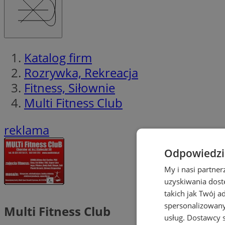
Katalog firm
Rozrywka, Rekreacja
Fitness, Siłownie
Multi Fitness Club
reklama
Odpowiedzia
My i nasi partne
uzyskiwania dost
takich jak Twój a
spersonalizowanyc
Multi Fitness Club
usług.
Dostawcy s