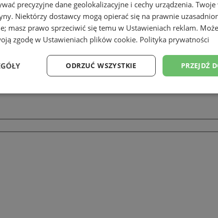
wać precyzyjne dane geolokalizacyjne i cechy urządzenia. Twoje
tryny. Niektórzy dostawcy mogą opierać się na prawnie uzasadnio
ie; masz prawo sprzeciwić się temu w
Ustawieniach reklam
. Może
woją zgodę w
Ustawieniach plików cookie
.
Polityka prywatności
EGÓŁY
ODRZUĆ WSZYSTKIE
PRZEJDŹ 
Wydajność
Targetowanie
Funkcjonalność
Ni
ezbędne
Wydajność
Targetowanie
Funkcjonalność
Niesklasyfikow
ie umożliwiają korzystanie z podstawowych funkcji strony internetowej, takich jak log
Bez niezbędnych plików cookie nie można prawidłowo korzystać ze strony internetowe
Okres
Provider
/
Domena
Opis
przechowywania