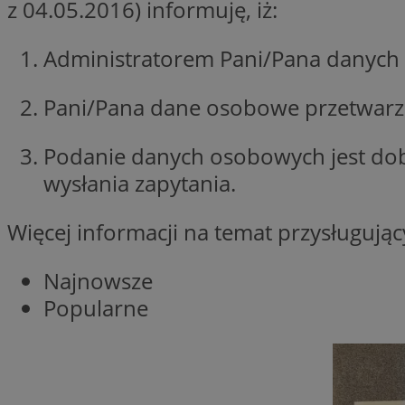
z 04.05.2016) informuję, iż:
li_gc
Administratorem Pani/Pana danych 
Pani/Pana dane osobowe przetwarzan
Nazwa
Nazwa
openstat_umr82x3
Nazwa
Podanie danych osobowych jest do
openstat_gid
VP
pb_rtb_ev_part
wysłania zapytania.
openstat_pbi939ar
openstat_khpu8s
Więcej informacji na temat przysługuj
openstat_iy2unm5p
_clck
__gads
incap_ses_1688_32
Najnowsze
openstat_wj089dcr
__Secure-
_clsk
Popularne
ROLLOUT_TOKEN
visid_incap_322052
_clsk
bcookie