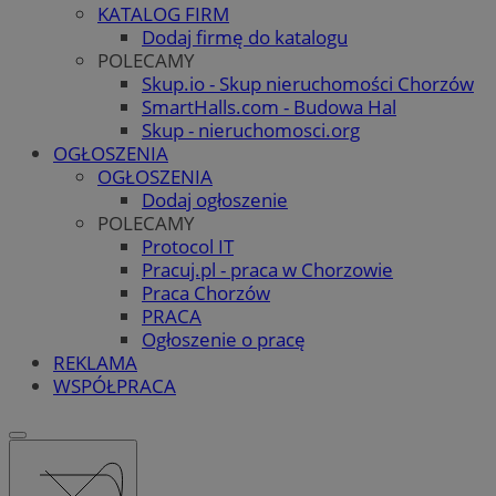
KATALOG FIRM
Dodaj firmę do katalogu
POLECAMY
Skup.io - Skup nieruchomości Chorzów
SmartHalls.com - Budowa Hal
Skup - nieruchomosci.org
OGŁOSZENIA
OGŁOSZENIA
Dodaj ogłoszenie
POLECAMY
Protocol IT
Pracuj.pl - praca w Chorzowie
Praca Chorzów
PRACA
Ogłoszenie o pracę
REKLAMA
WSPÓŁPRACA