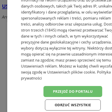
US - Urząd Skarbowy
danych osobowych, takich jak Twój adres IP, unikaln
identyfikatory i dane przeglądania, w celu wyświetla
Armii Krajowej, 41-506 Chorzów
spersonalizowanych reklam i treści, pomiaru reklam 
treści, analizy odbiorców oraz ulepszania usług.
Dos
stron trzecich (1845)
mogą również przetwarzać Two
dane w tych i innych celach, w tym wykorzystywać
precyzyjne dane geolokalizacyjne i cechy urządzenia
wybory dotyczą wyłącznie tej witryny. Niektórzy do
mogą opierać się na prawnie uzasadnionym interesi
zamiast na zgodzie; masz prawo sprzeciwić się temu
Ustawieniach reklam
. Możesz w każdej chwili wycof
swoją zgodę w
Ustawieniach plików cookie
.
Polityka
prywatności
Dodaj firmę
Pozostałe firmy w kategorii
PRZEJDŹ DO PORTALU
reklama
ODRZUĆ WSZYSTKIE