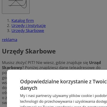
Katalog firm
Urzędy i Instytucje
Urzędy Skarbowe
reklama
Urzędy Skarbowe
Musisz złożyć PIT? Nie wiesz, gdzie znajduje się
Urząd
Skarbowy
? Poniżej znajdziesz dane teleadresowe do
potocznej
“skarbówki”
w mieście Chorzów. Sprawdź
godziny urzędowania placówek w Chorzowie i uzyskaj
Odpowiedzialne korzystanie z Twoi
wszelkie informacje w zakresie rozliczania podatku
danych
dochodowego od osób prawnych i fizycznych, a także
oświadczeń majątkowych. Ponadto dowiedz się więcej
My i nasi partnerzy używamy plików cookie i podob
o zeznaniach rocznych oraz uzyskaj odpowiedzi na
technologii do przechowywania i uzyskiwania dostę
swoje pytania.
informacji na Twoim urządzeniu oraz do przetwarza