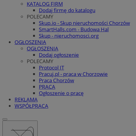
KATALOG FIRM
Dodaj firmę do katalogu
POLECAMY
Skup.io - Skup nieruchomości Chorzów
SmartHalls.com - Budowa Hal
Skup - nieruchomosci.org
OGŁOSZENIA
OGŁOSZENIA
Dodaj ogłoszenie
POLECAMY
Protocol IT
Pracuj.pl - praca w Chorzowie
Praca Chorzów
PRACA
Ogłoszenie o pracę
REKLAMA
WSPÓŁPRACA