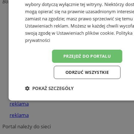
Bożogrobców, 41-503 Chorzów
wybory dotyczą wyłącznie tej witryny. Niektórzy do
mogą opierać się na prawnie uzasadnionym interesi
Dodaj firmę
zamiast na zgodzie; masz prawo sprzeciwić się temu
Pozostałe firmy w kategorii
Ustawieniach reklam
. Możesz w każdej chwili wycof
swoją zgodę w
Ustawieniach plików cookie
.
Polityka
reklama
prywatności
Meble na wymiar
PRZEJDŹ DO PORTALU
Jak wyrobić książeczkę
sanepidowską?
ODRZUĆ WSZYSTKIE
Części samochodowe do -70%
Tworzenie stron internetowych -
POKAŻ SZCZEGÓŁY
Chorzów
Niezbędne
Wydajność
Targetow
reklama
reklama
Funkcjonalność
Niesklasyfikowa
Portal należy do sieci