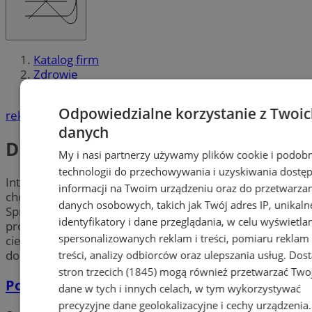
Katalog firm
Zdrowie
Dietetyka
Odpowiedzialne korzystanie z Twoi
reklama
danych
Dietetyka
My i nasi partnerzy używamy plików cookie i podob
technologii do przechowywania i uzyskiwania dostę
Interesuje Cię dieta odchudzająca? Jesteś w ciąży i
informacji na Twoim urządzeniu oraz do przetwarza
chcesz usystematyzować wiedzę na temat żywienia?
danych osobowych, takich jak Twój adres IP, unikaln
Sprawdź
dietetyków
w mieście Chorzów. Skorzystaj z
identyfikatory i dane przeglądania, w celu wyświetla
profesjonalnych
porad dietetycznych
w Chorzowie i
spersonalizowanych reklam i treści, pomiaru reklam 
ciesz się nie tylko idealną figurą, ale przede wszystkim
dobrym zdrowiem.
treści, analizy odbiorców oraz ulepszania usług.
Dos
stron trzecich (1845)
mogą również przetwarzać Two
Poradnia Dietetyczna Nicola Szeja
dane w tych i innych celach, w tym wykorzystywać
precyzyjne dane geolokalizacyjne i cechy urządzenia