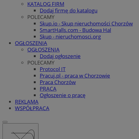
KATALOG FIRM
Dodaj firmę do katalogu
POLECAMY
Skup.io - Skup nieruchomości Chorzów
SmartHalls.com - Budowa Hal
Skup - nieruchomosci.org
OGŁOSZENIA
OGŁOSZENIA
Dodaj ogłoszenie
POLECAMY
Protocol IT
Pracuj.pl - praca w Chorzowie
Praca Chorzów
PRACA
Ogłoszenie o pracę
REKLAMA
WSPÓŁPRACA