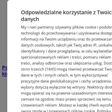
Odpowiedzialne korzystanie z Twoi
danych
My i nasi partnerzy używamy plików cookie i podob
technologii do przechowywania i uzyskiwania dostę
informacji na Twoim urządzeniu oraz do przetwarza
danych osobowych, takich jak Twój adres IP, unikaln
identyfikatory i dane przeglądania, w celu wyświetla
spersonalizowanych reklam i treści, pomiaru reklam 
treści, analizy odbiorców oraz ulepszania usług.
Dos
Policjant po służbie zatrzymał pijanego
stron trzecich (1845)
mogą również przetwarzać Two
kierowcę. Miał prawie 2 promile
dane w tych i innych celach, w tym wykorzystywać
precyzyjne dane geolokalizacyjne i cechy urządzenia
wybory dotyczą wyłącznie tej witryny. Niektórzy do
mogą opierać się na prawnie uzasadnionym interesi
zamiast na zgodzie; masz prawo sprzeciwić się temu
Ustawieniach reklam
. Możesz w każdej chwili wycof
swoją zgodę w
Ustawieniach plików cookie
.
Polityka