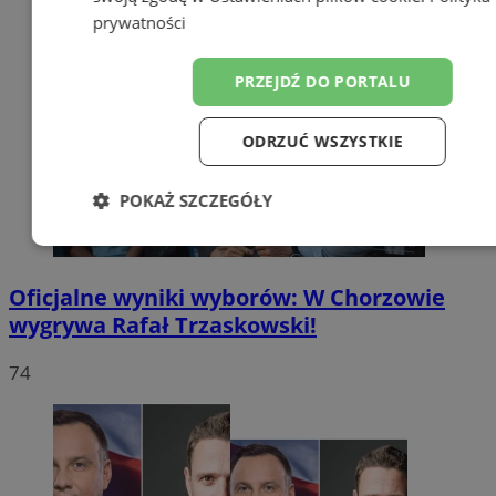
prywatności
PRZEJDŹ DO PORTALU
ODRZUĆ WSZYSTKIE
POKAŻ SZCZEGÓŁY
Niezbędne
Wydajność
Targetow
Oficjalne wyniki wyborów: W Chorzowie
wygrywa Rafał Trzaskowski!
Funkcjonalność
Niesklasyfikowa
74
Niezbędne
Wydajność
Targetowanie
Funkcjonaln