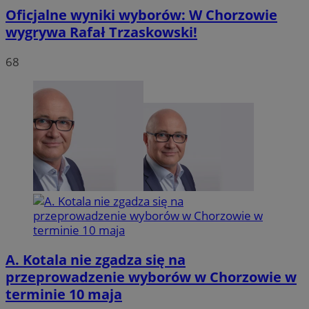
Oficjalne wyniki wyborów: W Chorzowie
wygrywa Rafał Trzaskowski!
VISITOR_PRIVACY_METADATA
5 miesię
YouTube
68
tygodn
.youtube.com
A. Kotala nie zgadza się na
przeprowadzenie wyborów w Chorzowie w
terminie 10 maja