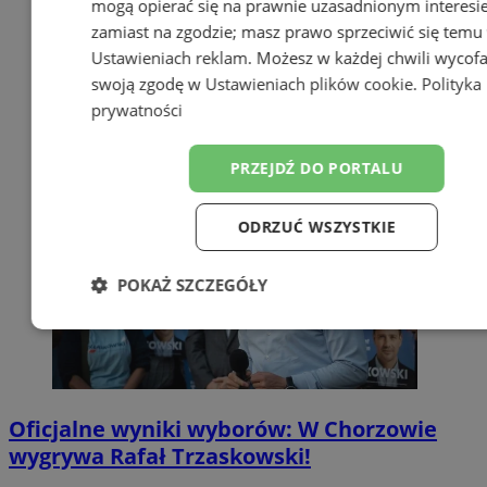
mogą opierać się na prawnie uzasadnionym interesi
zamiast na zgodzie; masz prawo sprzeciwić się temu
Ustawieniach reklam
. Możesz w każdej chwili wycof
swoją zgodę w
Ustawieniach plików cookie
.
Polityka
prywatności
PRZEJDŹ DO PORTALU
ODRZUĆ WSZYSTKIE
POKAŻ SZCZEGÓŁY
Niezbędne
Wydajność
Targetow
Funkcjonalność
Niesklasyfikowa
Oficjalne wyniki wyborów: W Chorzowie
wygrywa Rafał Trzaskowski!