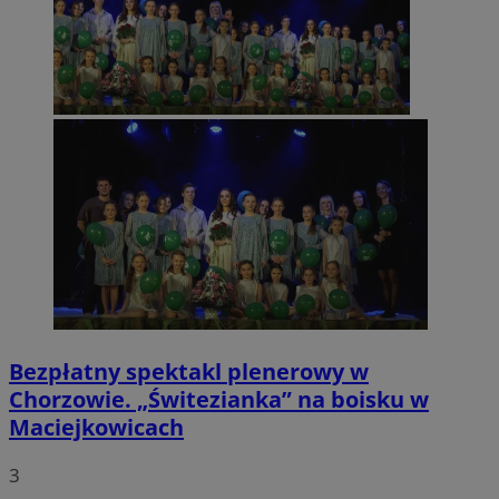
Bezpłatny spektakl plenerowy w
Chorzowie. „Świtezianka” na boisku w
Maciejkowicach
3