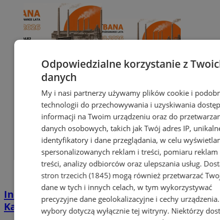
Odpowiedzialne korzystanie z Twoi
danych
My i nasi partnerzy używamy plików cookie i podob
technologii do przechowywania i uzyskiwania dostę
informacji na Twoim urządzeniu oraz do przetwarza
danych osobowych, takich jak Twój adres IP, unikaln
identyfikatory i dane przeglądania, w celu wyświetla
spersonalizowanych reklam i treści, pomiaru reklam 
treści, analizy odbiorców oraz ulepszania usług.
Dos
stron trzecich (1845)
mogą również przetwarzać Two
dane w tych i innych celach, w tym wykorzystywać
Industrialna podróż przez Chorzów i
precyzyjne dane geolokalizacyjne i cechy urządzenia
Katowice. Nadchodzi HUTBANA 2026
wybory dotyczą wyłącznie tej witryny. Niektórzy do