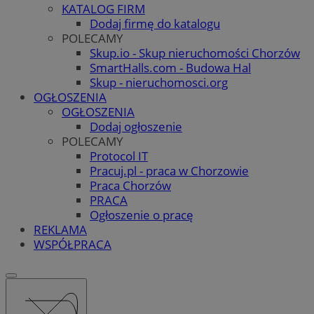
KATALOG FIRM
Dodaj firmę do katalogu
POLECAMY
Skup.io - Skup nieruchomości Chorzów
SmartHalls.com - Budowa Hal
Skup - nieruchomosci.org
OGŁOSZENIA
OGŁOSZENIA
Dodaj ogłoszenie
POLECAMY
Protocol IT
Pracuj.pl - praca w Chorzowie
Praca Chorzów
PRACA
Ogłoszenie o pracę
REKLAMA
WSPÓŁPRACA