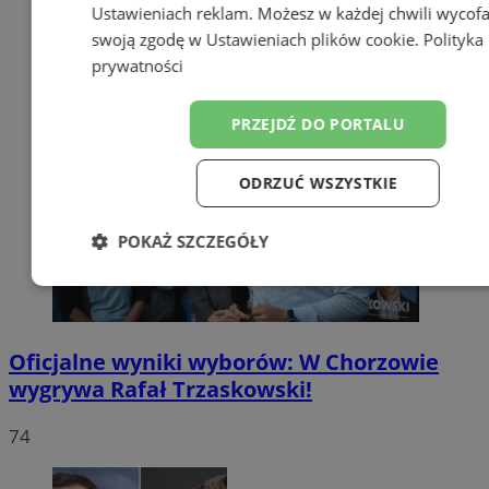
Ustawieniach reklam
. Możesz w każdej chwili wycof
swoją zgodę w
Ustawieniach plików cookie
.
Polityka
prywatności
PRZEJDŹ DO PORTALU
ODRZUĆ WSZYSTKIE
POKAŻ SZCZEGÓŁY
Niezbędne
Wydajność
Targetow
Oficjalne wyniki wyborów: W Chorzowie
Funkcjonalność
Niesklasyfikowa
wygrywa Rafał Trzaskowski!
74