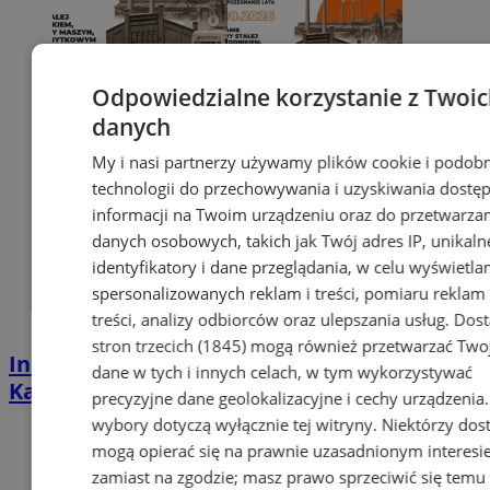
Odpowiedzialne korzystanie z Twoi
danych
My i nasi partnerzy używamy plików cookie i podob
technologii do przechowywania i uzyskiwania dostę
informacji na Twoim urządzeniu oraz do przetwarza
danych osobowych, takich jak Twój adres IP, unikaln
identyfikatory i dane przeglądania, w celu wyświetla
spersonalizowanych reklam i treści, pomiaru reklam 
treści, analizy odbiorców oraz ulepszania usług.
Dos
stron trzecich (1845)
mogą również przetwarzać Two
Industrialna podróż przez Chorzów i
dane w tych i innych celach, w tym wykorzystywać
Katowice. Nadchodzi HUTBANA 2026
precyzyjne dane geolokalizacyjne i cechy urządzenia
wybory dotyczą wyłącznie tej witryny. Niektórzy do
mogą opierać się na prawnie uzasadnionym interesi
zamiast na zgodzie; masz prawo sprzeciwić się temu