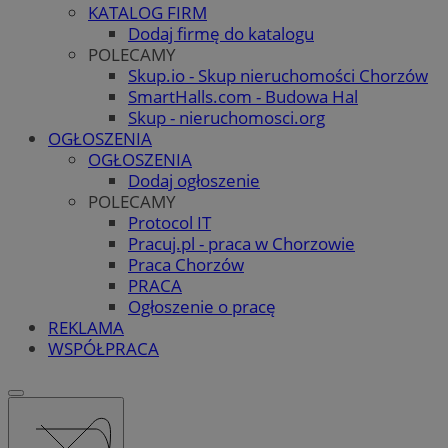
KATALOG FIRM
Dodaj firmę do katalogu
POLECAMY
Skup.io - Skup nieruchomości Chorzów
SmartHalls.com - Budowa Hal
Skup - nieruchomosci.org
OGŁOSZENIA
OGŁOSZENIA
Dodaj ogłoszenie
POLECAMY
Protocol IT
Pracuj.pl - praca w Chorzowie
Praca Chorzów
PRACA
Ogłoszenie o pracę
REKLAMA
WSPÓŁPRACA