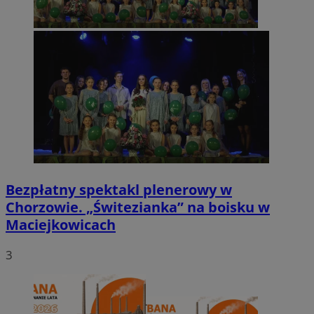
Bezpłatny spektakl plenerowy w
Chorzowie. „Świtezianka” na boisku w
Maciejkowicach
3