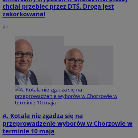
chciał przebiec przez DTŚ. Droga jest
zakorkowana!
INGRESSCOOKIE
Sesja
NGINX Inc.
bh.contextweb.com
61
li_gc
5 miesię
LinkedIn
tygodn
Corporation
.linkedin.com
A. Kotala nie zgadza się na
Provider
/
przeprowadzenie wyborów w Chorzowie w
Nazwa
Domena
terminie 10 maja
Provider
/
Okres
Nazwa
Opis
openstat_umr82x34smn6q1fh3rh8cq6ef68ktX
.openstat.eu
Domena
przechowywania