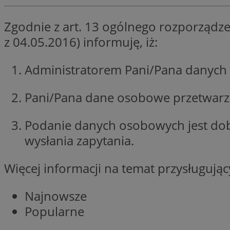
li_gc
Zgodnie z art. 13 ogólnego rozporządze
z 04.05.2016) informuję, iż:
Nazwa
Administratorem Pani/Pana danych 
Nazwa
openstat_umr82x3
Nazwa
openstat_gid
VP
Pani/Pana dane osobowe przetwarzan
pb_rtb_ev_part
openstat_pbi939ar
openstat_khpu8s
Podanie danych osobowych jest do
openstat_iy2unm5p
_clck
wysłania zapytania.
__gads
incap_ses_1688_32
openstat_wj089dcr
Więcej informacji na temat przysługuj
__Secure-
_clsk
ROLLOUT_TOKEN
visid_incap_322052
Najnowsze
_clsk
Popularne
bcookie