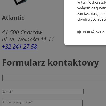
w tym wykorzysty
wyłącznie tej wi
zamiast na zgodz
Atlantic
chwili wycofać s
41-500
Chorzów
POKAŻ SZCZ
ul. ul. Wolności 11 11
+32 241 27 58
Niezbędne
Formularz kontaktowy
Ni
Niezbędne pliki cook
zarządzanie kontem. 
Nazwa