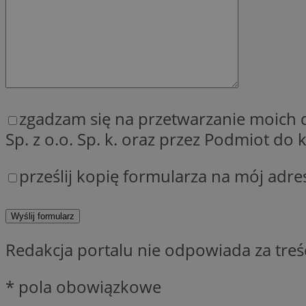
QeSessID
MvSessID
SessID
CookieScriptConse
zgadzam się na przetwarzanie moich
__cf_bm
Sp. z o.o. Sp. k. oraz przez Podmiot d
prześlij kopię formularza na mój adre
VISITOR_PRIVACY_
Redakcja portalu nie odpowiada za tre
INGRESSCOOKIE
* pola obowiązkowe