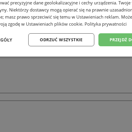
wać precyzyjne dane geolokalizacyjne i cechy urządzenia. Twoje
tryny. Niektórzy dostawcy mogą opierać się na prawnie uzasadnio
ie; masz prawo sprzeciwić się temu w
Ustawieniach reklam
. Może
woją zgodę w
Ustawieniach plików cookie
.
Polityka prywatności
EGÓŁY
ODRZUĆ WSZYSTKIE
PRZEJDŹ 
Wydajność
Targetowanie
Funkcjonalność
Ni
ezbędne
Wydajność
Targetowanie
Funkcjonalność
Niesklasyfikow
ie umożliwiają korzystanie z podstawowych funkcji strony internetowej, takich jak log
Bez niezbędnych plików cookie nie można prawidłowo korzystać ze strony internetowe
Okres
Provider
/
Domena
Opis
przechowywania