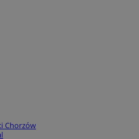
ci Chorzów
l