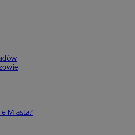
adów
rzowie
ie Miasta?