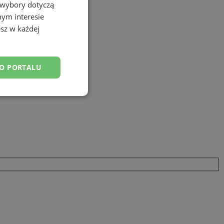
 wybory dotyczą
nym interesie
sz w każdej
DO PORTALU
esklasyfikowane
ane
owanie użytkownika i
j.