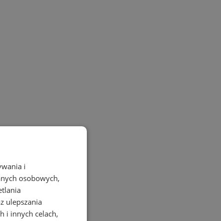
ywania i
danych osobowych,
etlania
az ulepszania
 i innych celach,