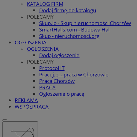
KATALOG FIRM
Dodaj firmę do katalogu
POLECAMY
Skup.io - Skup nieruchomości Chorzów
SmartHalls.com - Budowa Hal
Skup - nieruchomosci.org
OGŁOSZENIA
OGŁOSZENIA
Dodaj ogłoszenie
POLECAMY
Protocol IT
Pracuj.pl - praca w Chorzowie
Praca Chorzów
PRACA
Ogłoszenie o pracę
REKLAMA
WSPÓŁPRACA