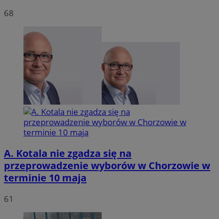
68
VISITOR_PRIVACY_METADATA
5 miesię
YouTube
tygodn
.youtube.com
A. Kotala nie zgadza się na
przeprowadzenie wyborów w Chorzowie w
terminie 10 maja
61