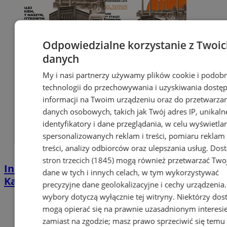
Odpowiedzialne korzystanie z Twoi
danych
My i nasi partnerzy używamy plików cookie i podob
technologii do przechowywania i uzyskiwania dostę
informacji na Twoim urządzeniu oraz do przetwarza
danych osobowych, takich jak Twój adres IP, unikaln
identyfikatory i dane przeglądania, w celu wyświetla
spersonalizowanych reklam i treści, pomiaru reklam 
treści, analizy odbiorców oraz ulepszania usług.
Dos
stron trzecich (1845)
mogą również przetwarzać Two
Industrialna podróż przez Chorzów i
dane w tych i innych celach, w tym wykorzystywać
Katowice. Nadchodzi HUTBANA 2026
precyzyjne dane geolokalizacyjne i cechy urządzenia
wybory dotyczą wyłącznie tej witryny. Niektórzy do
mogą opierać się na prawnie uzasadnionym interesi
zamiast na zgodzie; masz prawo sprzeciwić się temu