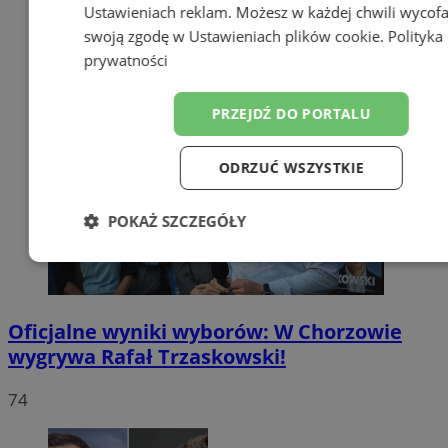
Ustawieniach reklam
. Możesz w każdej chwili wycof
swoją zgodę w
Ustawieniach plików cookie
.
Polityka
prywatności
PRZEJDŹ DO PORTALU
ODRZUĆ WSZYSTKIE
POKAŻ SZCZEGÓŁY
Niezbędne
Wydajność
Targetow
Oficjalne wyniki wyborów: W Chorzowie
Funkcjonalność
Niesklasyfikowa
wygrywa Rafał Trzaskowski!
74