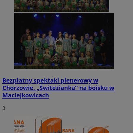
Bezpłatny spektakl plenerowy w
Chorzowie. „Świtezianka” na boisku w
Maciejkowicach
3