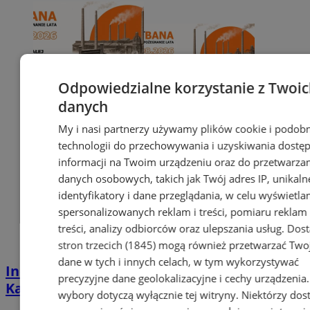
Odpowiedzialne korzystanie z Twoi
danych
My i nasi partnerzy używamy plików cookie i podob
technologii do przechowywania i uzyskiwania dostę
informacji na Twoim urządzeniu oraz do przetwarza
danych osobowych, takich jak Twój adres IP, unikaln
identyfikatory i dane przeglądania, w celu wyświetla
spersonalizowanych reklam i treści, pomiaru reklam 
treści, analizy odbiorców oraz ulepszania usług.
Dos
stron trzecich (1845)
mogą również przetwarzać Two
dane w tych i innych celach, w tym wykorzystywać
Industrialna podróż przez Chorzów i
precyzyjne dane geolokalizacyjne i cechy urządzenia
Katowice. Nadchodzi HUTBANA 2026
wybory dotyczą wyłącznie tej witryny. Niektórzy do