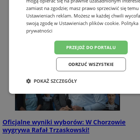
mogą opierać się na prawnie uzasadnionym interesi
zamiast na zgodzie; masz prawo sprzeciwić się temu
Ustawieniach reklam
. Możesz w każdej chwili wycof
swoją zgodę w
Ustawieniach plików cookie
.
Polityka
prywatności
PRZEJDŹ DO PORTALU
ODRZUĆ WSZYSTKIE
POKAŻ SZCZEGÓŁY
Niezbędne
Wydajność
Targetow
Funkcjonalność
Niesklasyfikowa
Oficjalne wyniki wyborów: W Chorzowie
wygrywa Rafał Trzaskowski!