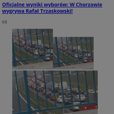
Oficjalne wyniki wyborów: W Chorzowie
wygrywa Rafał Trzaskowski!
VISITOR_PRIVACY_METADATA
5 miesię
YouTube
68
tygodn
.youtube.com