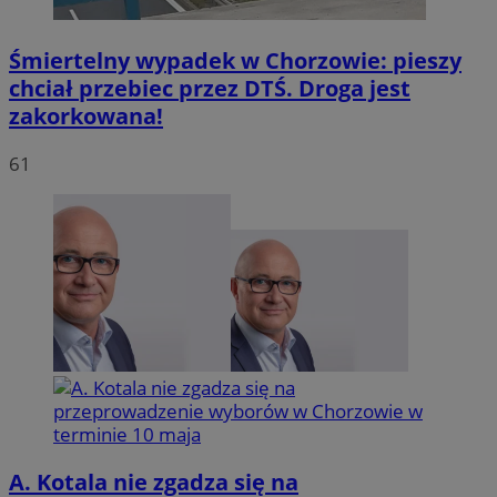
Śmiertelny wypadek w Chorzowie: pieszy
chciał przebiec przez DTŚ. Droga jest
zakorkowana!
INGRESSCOOKIE
Sesja
NGINX Inc.
bh.contextweb.com
61
li_gc
5 miesię
LinkedIn
tygodn
Corporation
.linkedin.com
Provider
/
A. Kotala nie zgadza się na
Nazwa
Domena