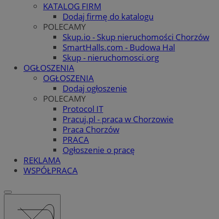
KATALOG FIRM
Dodaj firmę do katalogu
POLECAMY
Skup.io - Skup nieruchomości Chorzów
SmartHalls.com - Budowa Hal
Skup - nieruchomosci.org
OGŁOSZENIA
OGŁOSZENIA
Dodaj ogłoszenie
POLECAMY
Protocol IT
Pracuj.pl - praca w Chorzowie
Praca Chorzów
PRACA
Ogłoszenie o pracę
REKLAMA
WSPÓŁPRACA