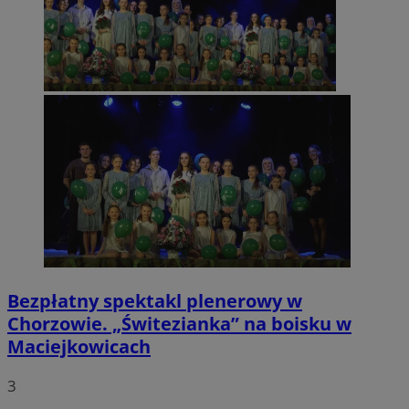
Bezpłatny spektakl plenerowy w
Chorzowie. „Świtezianka” na boisku w
Maciejkowicach
3