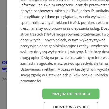
informacji na Twoim urządzeniu oraz do przetwarza
danych osobowych, takich jak Twój adres IP, unikaln
identyfikatory i dane przeglądania, w celu wyświetla
spersonalizowanych reklam i treści, pomiaru reklam 
treści, analizy odbiorców oraz ulepszania usług.
Dos
stron trzecich (1845)
mogą również przetwarzać Two
dane w tych i innych celach, w tym wykorzystywać
precyzyjne dane geolokalizacyjne i cechy urządzenia
wybory dotyczą wyłącznie tej witryny. Niektórzy do
mogą opierać się na prawnie uzasadnionym interesi
Oficjalne wyniki wyborów: W Chorzowie
zamiast na zgodzie; masz prawo sprzeciwić się temu
wygrywa Rafał Trzaskowski!
Ustawieniach reklam
. Możesz w każdej chwili wycof
swoją zgodę w
Ustawieniach plików cookie
.
Polityka
74
prywatności
PRZEJDŹ DO PORTALU
ODRZUĆ WSZYSTKIE