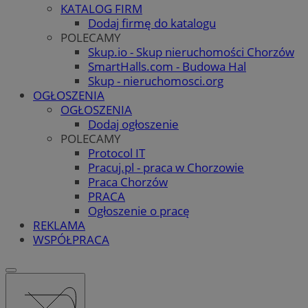
KATALOG FIRM
Dodaj firmę do katalogu
POLECAMY
Skup.io - Skup nieruchomości Chorzów
SmartHalls.com - Budowa Hal
Skup - nieruchomosci.org
OGŁOSZENIA
OGŁOSZENIA
Dodaj ogłoszenie
POLECAMY
Protocol IT
Pracuj.pl - praca w Chorzowie
Praca Chorzów
PRACA
Ogłoszenie o pracę
REKLAMA
WSPÓŁPRACA