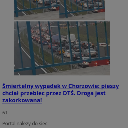
Śmiertelny wypadek w Chorzowie: pieszy
chciał przebiec przez DTŚ. Droga jest
INGRESSCOOKIE
Sesja
NGINX Inc.
zakorkowana!
bh.contextweb.com
61
Portal należy do sieci