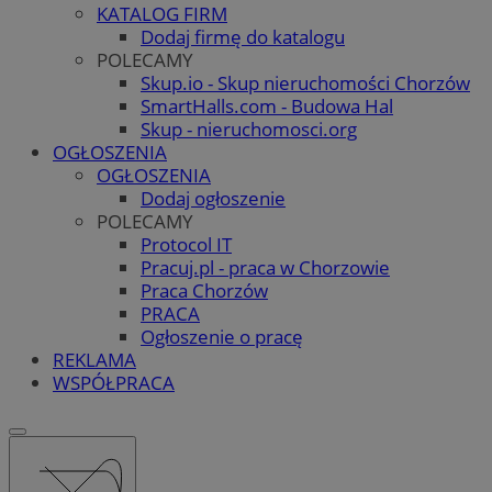
KATALOG FIRM
Dodaj firmę do katalogu
POLECAMY
Skup.io - Skup nieruchomości Chorzów
SmartHalls.com - Budowa Hal
Skup - nieruchomosci.org
OGŁOSZENIA
OGŁOSZENIA
Dodaj ogłoszenie
POLECAMY
Protocol IT
Pracuj.pl - praca w Chorzowie
Praca Chorzów
PRACA
Ogłoszenie o pracę
REKLAMA
WSPÓŁPRACA