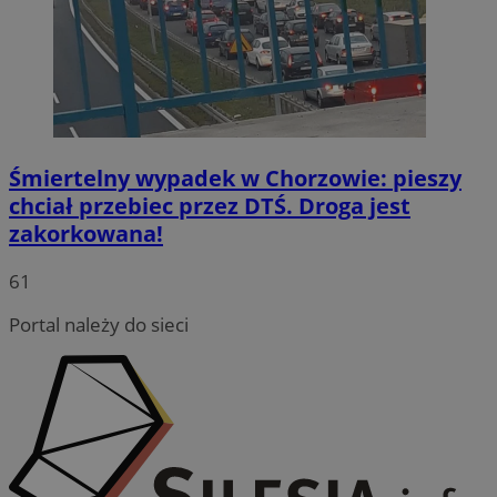
Śmiertelny wypadek w Chorzowie: pieszy
chciał przebiec przez DTŚ. Droga jest
zakorkowana!
INGRESSCOOKIE
Sesja
NGINX Inc.
61
bh.contextweb.com
Portal należy do sieci
li_gc
5 miesię
LinkedIn
tygodn
Corporation