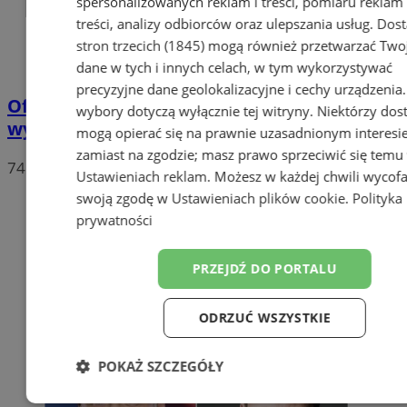
spersonalizowanych reklam i treści, pomiaru reklam 
treści, analizy odbiorców oraz ulepszania usług.
Dos
stron trzecich (1845)
mogą również przetwarzać Two
dane w tych i innych celach, w tym wykorzystywać
precyzyjne dane geolokalizacyjne i cechy urządzenia
Oficjalne wyniki wyborów: W Chorzowie
wybory dotyczą wyłącznie tej witryny. Niektórzy do
wygrywa Rafał Trzaskowski!
mogą opierać się na prawnie uzasadnionym interesi
zamiast na zgodzie; masz prawo sprzeciwić się temu
74
Ustawieniach reklam
. Możesz w każdej chwili wycof
swoją zgodę w
Ustawieniach plików cookie
.
Polityka
prywatności
PRZEJDŹ DO PORTALU
ODRZUĆ WSZYSTKIE
POKAŻ SZCZEGÓŁY
Niezbędne
Wydajność
Targetow