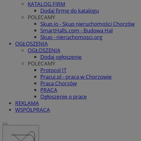
KATALOG FIRM
Dodaj firmę do katalogu
POLECAMY
Skup.io - Skup nieruchomości Chorzów
SmartHalls.com - Budowa Hal
Skup - nieruchomosci.org
OGŁOSZENIA
OGŁOSZENIA
Dodaj ogłoszenie
POLECAMY
Protocol IT
Pracuj.pl - praca w Chorzowie
Praca Chorzów
PRACA
Ogłoszenie o pracę
REKLAMA
WSPÓŁPRACA