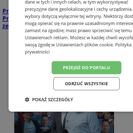
dane w tych i innych celach, w tym wykorzystywać
precyzyjne dane geolokalizacyjne i cechy urządzenia
Przyszłość transportu w GZM.
wybory dotyczą wyłącznie tej witryny. Niektórzy do
Przedstawiciel Chorzowa dołączył do
mogą opierać się na prawnie uzasadnionym interesi
zespołu
zamiast na zgodzie; masz prawo sprzeciwić się temu
Ustawieniach reklam
. Możesz w każdej chwili wycof
swoją zgodę w
Ustawieniach plików cookie
.
Polityka
prywatności
PRZEJDŹ DO PORTALU
ODRZUĆ WSZYSTKIE
POKAŻ SZCZEGÓŁY
Niezbędne
Wydajność
Targetow