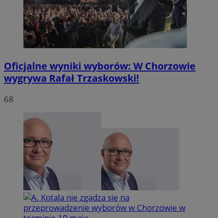
Oficjalne wyniki wyborów: W Chorzowie
VISITOR_PRIVACY_METADATA
5 miesię
YouTube
wygrywa Rafał Trzaskowski!
tygodn
.youtube.com
68