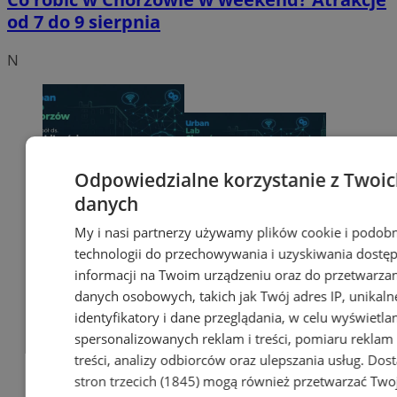
od 7 do 9 sierpnia
N
Odpowiedzialne korzystanie z Twoi
danych
My i nasi partnerzy używamy plików cookie i podob
technologii do przechowywania i uzyskiwania dostę
informacji na Twoim urządzeniu oraz do przetwarza
danych osobowych, takich jak Twój adres IP, unikaln
identyfikatory i dane przeglądania, w celu wyświetla
spersonalizowanych reklam i treści, pomiaru reklam 
treści, analizy odbiorców oraz ulepszania usług.
Dos
stron trzecich (1845)
mogą również przetwarzać Two