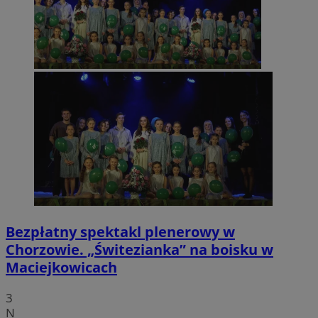
Bezpłatny spektakl plenerowy w
Chorzowie. „Świtezianka” na boisku w
Maciejkowicach
3
N