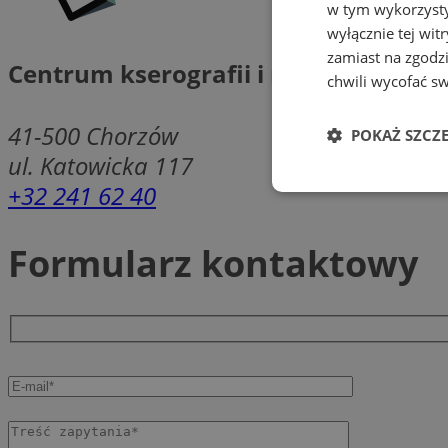
w tym wykorzysty
wyłącznie tej wi
zamiast na zgodz
Centrum kserografii i małej poligrafi
chwili wycofać s
41-500
Chorzów
POKAŻ SZCZ
ul. Katowicka 117
+32 241 62 40
Niezbędne
Formularz kontaktowy
Ni
Niezbędne pliki cook
zarządzanie kontem. 
Nazwa