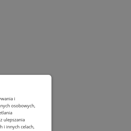
ywania i
danych osobowych,
etlania
az ulepszania
 i innych celach,