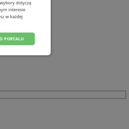
 wybory dotyczą
nym interesie
sz w każdej
DO PORTALU
esklasyfikowane
ane
owanie użytkownika i
j.