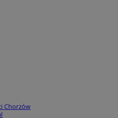
ci Chorzów
l