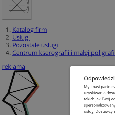
Katalog firm
Usługi
Pozostałe usługi
Centrum kserografii i małej poligrafi
reklama
Odpowiedzia
My i nasi partne
uzyskiwania dost
takich jak Twój a
spersonalizowanyc
usług.
Dostawcy s