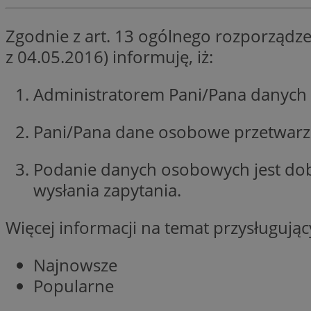
li_gc
Zgodnie z art. 13 ogólnego rozporządze
z 04.05.2016) informuję, iż:
Nazwa
Administratorem Pani/Pana danych 
Nazwa
openstat_umr82x3
Nazwa
openstat_gid
VP
Pani/Pana dane osobowe przetwarzan
pb_rtb_ev_part
openstat_pbi939ar
openstat_khpu8s
Podanie danych osobowych jest do
openstat_iy2unm5p
_clck
wysłania zapytania.
__gads
incap_ses_1688_32
openstat_wj089dcr
Więcej informacji na temat przysługuj
__Secure-
_clsk
ROLLOUT_TOKEN
visid_incap_322052
Najnowsze
_clsk
Popularne
bcookie