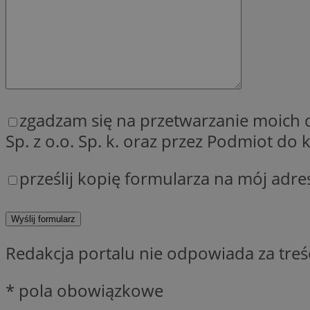
QeSessID
MvSessID
SessID
CookieScriptConse
zgadzam się na przetwarzanie moich
__cf_bm
Sp. z o.o. Sp. k. oraz przez Podmiot d
prześlij kopię formularza na mój adre
VISITOR_PRIVACY_
Redakcja portalu nie odpowiada za tre
INGRESSCOOKIE
* pola obowiązkowe