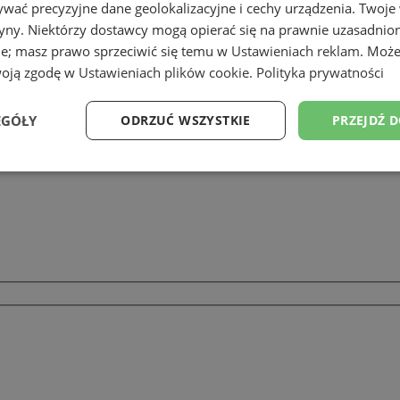
wać precyzyjne dane geolokalizacyjne i cechy urządzenia. Twoje
tryny. Niektórzy dostawcy mogą opierać się na prawnie uzasadnio
ie; masz prawo sprzeciwić się temu w
Ustawieniach reklam
. Może
i
woją zgodę w
Ustawieniach plików cookie
.
Polityka prywatności
EGÓŁY
ODRZUĆ WSZYSTKIE
PRZEJDŹ 
Wydajność
Targetowanie
Funkcjonalność
Ni
ezbędne
Wydajność
Targetowanie
Funkcjonalność
Niesklasyfikow
ie umożliwiają korzystanie z podstawowych funkcji strony internetowej, takich jak log
Bez niezbędnych plików cookie nie można prawidłowo korzystać ze strony internetowe
Okres
Provider
/
Domena
Opis
przechowywania