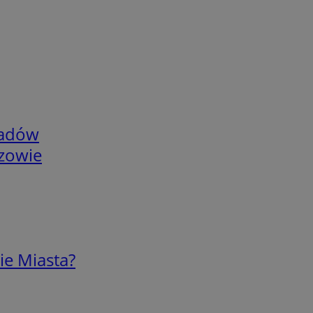
adów
rzowie
ie Miasta?