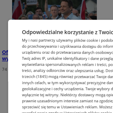
Odpowiedzialne korzystanie z Twoi
My i nasi partnerzy używamy plików cookie i podob
do przechowywania i uzyskiwania dostępu do infor
Oficjalne wyniki wyborów: W Chorzowie
urządzeniu oraz do przetwarzania danych osobowych
wygrywa Rafał Trzaskowski!
Twój adres IP, unikalne identyfikatory i dane przeglą
wyświetlania spersonalizowanych reklam i treści, p
74
treści, analizy odbiorców oraz ulepszania usług.
Dos
trzecich (1845)
mogą również przetwarzać Twoje dan
innych celach, w tym wykorzystywać precyzyjne da
geolokalizacyjne i cechy urządzenia. Twoje wybory 
wyłącznie tej witryny. Niektórzy dostawcy mogą opie
prawnie uzasadnionym interesie zamiast na zgodzi
sprzeciwić się temu w
Ustawieniach reklam
. Możesz
wycofać swoją zgodę w
Ustawieniach plików cookie