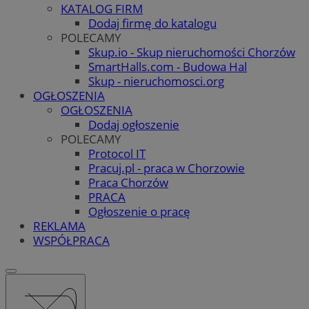
KATALOG FIRM
Dodaj firmę do katalogu
POLECAMY
Skup.io - Skup nieruchomości Chorzów
SmartHalls.com - Budowa Hal
Skup - nieruchomosci.org
OGŁOSZENIA
OGŁOSZENIA
Dodaj ogłoszenie
POLECAMY
Protocol IT
Pracuj.pl - praca w Chorzowie
Praca Chorzów
PRACA
Ogłoszenie o pracę
REKLAMA
WSPÓŁPRACA