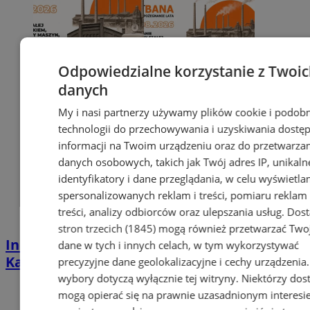
Odpowiedzialne korzystanie z Twoi
danych
My i nasi partnerzy używamy plików cookie i podob
technologii do przechowywania i uzyskiwania dostę
informacji na Twoim urządzeniu oraz do przetwarza
danych osobowych, takich jak Twój adres IP, unikaln
identyfikatory i dane przeglądania, w celu wyświetla
spersonalizowanych reklam i treści, pomiaru reklam 
treści, analizy odbiorców oraz ulepszania usług.
Dos
stron trzecich (1845)
mogą również przetwarzać Two
Industrialna podróż przez Chorzów i
dane w tych i innych celach, w tym wykorzystywać
Katowice. Nadchodzi HUTBANA 2026
precyzyjne dane geolokalizacyjne i cechy urządzenia
wybory dotyczą wyłącznie tej witryny. Niektórzy do
mogą opierać się na prawnie uzasadnionym interesi