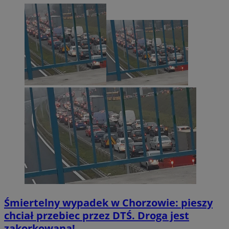
INGRESSCOOKIE
Sesja
NGINX Inc.
bh.contextweb.com
li_gc
5 miesię
LinkedIn
tygodn
Corporation
.linkedin.com
Śmiertelny wypadek w Chorzowie: pieszy
Provider
/
Nazwa
chciał przebiec przez DTŚ. Droga jest
Domena
Provider
/
Okres
zakorkowana!
Nazwa
Opis