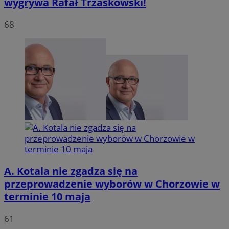
wygrywa Rafał Trzaskowski!
68
VISITOR_PRIVACY_METADATA
5 miesię
YouTube
tygodn
.youtube.com
A. Kotala nie zgadza się na
przeprowadzenie wyborów w Chorzowie w
terminie 10 maja
61