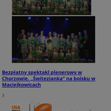
Bezpłatny spektakl plenerowy w
Chorzowie. „Świtezianka” na boisku w
Maciejkowicach
3