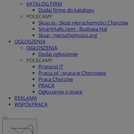
KATALOG FIRM
Dodaj firmę do katalogu
POLECAMY
Skup.io - Skup nieruchomości Chorzów
SmartHalls.com - Budowa Hal
Skup - nieruchomosci.org
OGŁOSZENIA
OGŁOSZENIA
Dodaj ogłoszenie
POLECAMY
Protocol IT
Pracuj.pl - praca w Chorzowie
Praca Chorzów
PRACA
Ogłoszenie o pracę
REKLAMA
WSPÓŁPRACA