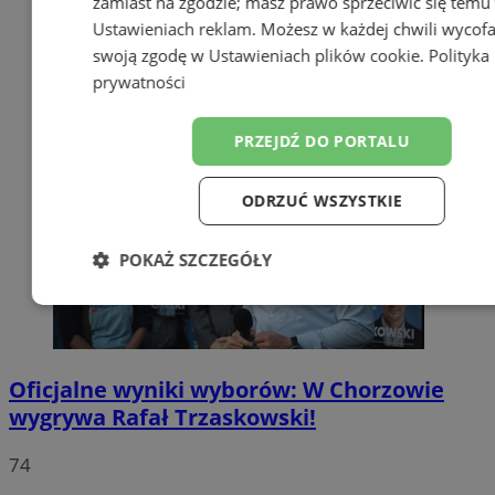
zamiast na zgodzie; masz prawo sprzeciwić się temu
Ustawieniach reklam
. Możesz w każdej chwili wycof
swoją zgodę w
Ustawieniach plików cookie
.
Polityka
prywatności
PRZEJDŹ DO PORTALU
ODRZUĆ WSZYSTKIE
POKAŻ SZCZEGÓŁY
Niezbędne
Wydajność
Targetow
Oficjalne wyniki wyborów: W Chorzowie
Funkcjonalność
Niesklasyfikowa
wygrywa Rafał Trzaskowski!
74