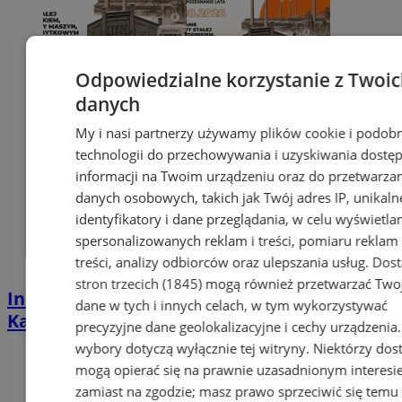
Odpowiedzialne korzystanie z Twoi
danych
My i nasi partnerzy używamy plików cookie i podob
technologii do przechowywania i uzyskiwania dostę
informacji na Twoim urządzeniu oraz do przetwarza
danych osobowych, takich jak Twój adres IP, unikaln
identyfikatory i dane przeglądania, w celu wyświetla
spersonalizowanych reklam i treści, pomiaru reklam 
treści, analizy odbiorców oraz ulepszania usług.
Dos
stron trzecich (1845)
mogą również przetwarzać Two
Industrialna podróż przez Chorzów i
dane w tych i innych celach, w tym wykorzystywać
Katowice. Nadchodzi HUTBANA 2026
precyzyjne dane geolokalizacyjne i cechy urządzenia
wybory dotyczą wyłącznie tej witryny. Niektórzy do
mogą opierać się na prawnie uzasadnionym interesi
zamiast na zgodzie; masz prawo sprzeciwić się temu