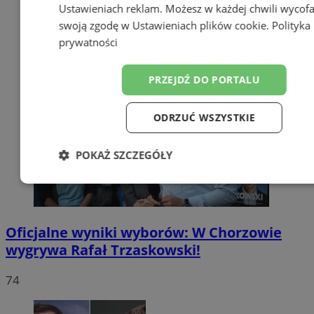
Ustawieniach reklam
. Możesz w każdej chwili wycof
swoją zgodę w
Ustawieniach plików cookie
.
Polityka
prywatności
PRZEJDŹ DO PORTALU
ODRZUĆ WSZYSTKIE
POKAŻ SZCZEGÓŁY
Niezbędne
Wydajność
Targetow
Oficjalne wyniki wyborów: W Chorzowie
Funkcjonalność
Niesklasyfikowa
wygrywa Rafał Trzaskowski!
74