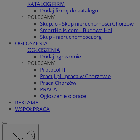
KATALOG FIRM
Dodaj firmę do katalogu
POLECAMY
Skup.io - Skup nieruchomości Chorzów
SmartHalls.com - Budowa Hal
Skup - nieruchomosci.org
OGŁOSZENIA
OGŁOSZENIA
Dodaj ogłoszenie
POLECAMY
Protocol IT
Pracuj.pl - praca w Chorzowie
Praca Chorzów
PRACA
Ogłoszenie o pracę
REKLAMA
WSPÓŁPRACA