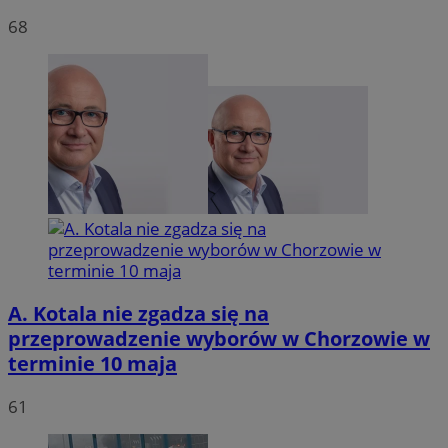
68
VISITOR_PRIVACY_METADATA
5 miesię
YouTube
tygodn
.youtube.com
A. Kotala nie zgadza się na
przeprowadzenie wyborów w Chorzowie w
terminie 10 maja
61