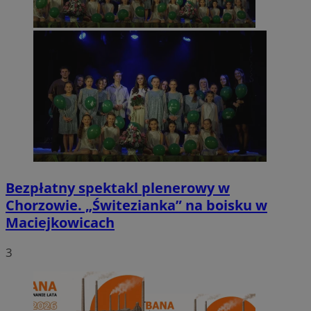
Bezpłatny spektakl plenerowy w
Chorzowie. „Świtezianka” na boisku w
Maciejkowicach
3