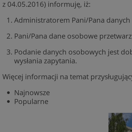
z 04.05.2016) informuję, iż:
li_gc
Administratorem Pani/Pana danych 
Pani/Pana dane osobowe przetwarzan
Nazwa
Nazwa
openstat_umr82x3
Nazwa
Podanie danych osobowych jest do
openstat_gid
VP
pb_rtb_ev_part
wysłania zapytania.
openstat_pbi939ar
openstat_khpu8s
Więcej informacji na temat przysługuj
openstat_iy2unm5p
_clck
__gads
incap_ses_1688_32
Najnowsze
openstat_wj089dcr
__Secure-
_clsk
Popularne
ROLLOUT_TOKEN
visid_incap_322052
_clsk
bcookie