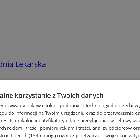
dnia Lekarska
lne korzystanie z Twoich danych
rzy używamy plików cookie i podobnych technologii do przechow
ępu do informacji na Twoim urządzeniu oraz do przetwarzania 
dres IP, unikalne identyfikatory i dane przeglądania, w celu wyświ
h reklam i treści, pomiaru reklam i treści, analizy odbiorców or
dnia Lekarska
tron trzecich (1845)
mogą również przetwarzać Twoje dane w tych