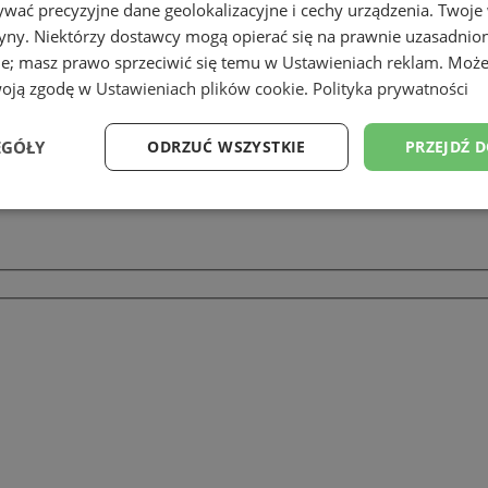
wać precyzyjne dane geolokalizacyjne i cechy urządzenia. Twoje
tryny. Niektórzy dostawcy mogą opierać się na prawnie uzasadnio
ie; masz prawo sprzeciwić się temu w
Ustawieniach reklam
. Może
woją zgodę w
Ustawieniach plików cookie
.
Polityka prywatności
EGÓŁY
ODRZUĆ WSZYSTKIE
PRZEJDŹ 
Wydajność
Targetowanie
Funkcjonalność
Ni
ezbędne
Wydajność
Targetowanie
Funkcjonalność
Niesklasyfikow
ie umożliwiają korzystanie z podstawowych funkcji strony internetowej, takich jak log
Bez niezbędnych plików cookie nie można prawidłowo korzystać ze strony internetowe
Okres
Provider
/
Domena
Opis
przechowywania