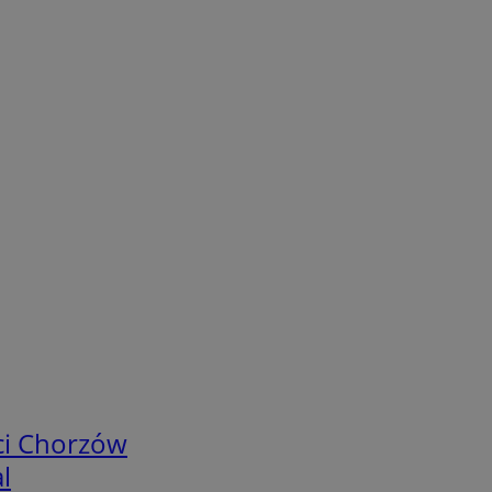
ci Chorzów
l