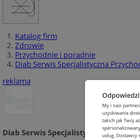
Katalog firm
Zdrowie
Przychodnie i poradnie
Diab Serwis Specjalistyczna Przycho
reklama
Odpowiedzia
My i nasi partne
uzyskiwania dost
takich jak Twój a
spersonalizowanyc
Diab Serwis Specjalistyczna Przycho
usług.
Dostawcy s