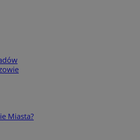
adów
rzowie
ie Miasta?