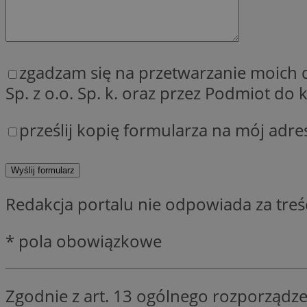
QeSessID
MvSessID
SessID
zgadzam się na przetwarzanie moich
CookieScriptConse
Sp. z o.o. Sp. k. oraz przez Podmiot d
prześlij kopię formularza na mój adre
__cf_bm
VISITOR_PRIVACY_
Redakcja portalu nie odpowiada za tre
* pola obowiązkowe
INGRESSCOOKIE
Zgodnie z art. 13 ogólnego rozporządze