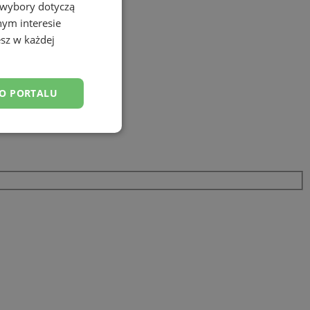
 wybory dotyczą
nym interesie
sz w każdej
DO PORTALU
esklasyfikowane
ane
owanie użytkownika i
j.