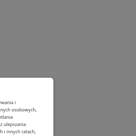
ywania i
danych osobowych,
etlania
az ulepszania
 i innych celach,