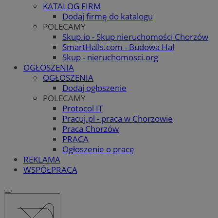
KATALOG FIRM
Dodaj firmę do katalogu
POLECAMY
Skup.io - Skup nieruchomości Chorzów
SmartHalls.com - Budowa Hal
Skup - nieruchomosci.org
OGŁOSZENIA
OGŁOSZENIA
Dodaj ogłoszenie
POLECAMY
Protocol IT
Pracuj.pl - praca w Chorzowie
Praca Chorzów
PRACA
Ogłoszenie o pracę
REKLAMA
WSPÓŁPRACA