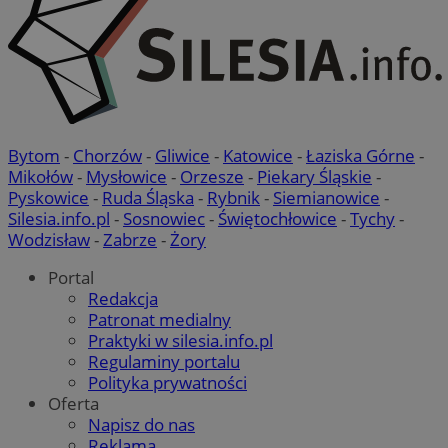
Bytom
-
Chorzów
-
Gliwice
-
Katowice
-
Łaziska Górne
-
Mikołów
-
Mysłowice
-
Orzesze
-
Piekary Śląskie
-
Pyskowice
-
Ruda Śląska
-
Rybnik
-
Siemianowice
-
INGRESSCOOKIE
Ses
NGINX Inc.
bh.contextweb.com
Silesia.info.pl
-
Sosnowiec
-
Świętochłowice
-
Tychy
-
Wodzisław
-
Zabrze
-
Żory
Portal
Redakcja
Patronat medialny
Praktyki w silesia.info.pl
Regulaminy portalu
li_gc
5 miesi
LinkedIn
Polityka prywatności
tygod
Corporation
Oferta
.linkedin.com
Napisz do nas
Reklama