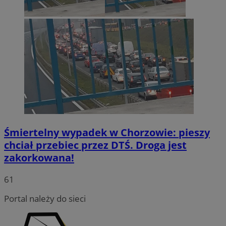
Śmiertelny wypadek w Chorzowie: pieszy
chciał przebiec przez DTŚ. Droga jest
zakorkowana!
INGRESSCOOKIE
Sesja
NGINX Inc.
bh.contextweb.com
61
Portal należy do sieci