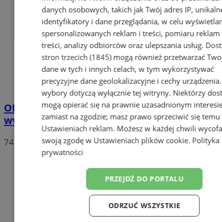
danych osobowych, takich jak Twój adres IP, unikaln
identyfikatory i dane przeglądania, w celu wyświetla
spersonalizowanych reklam i treści, pomiaru reklam 
treści, analizy odbiorców oraz ulepszania usług.
Dos
stron trzecich (1845)
mogą również przetwarzać Two
dane w tych i innych celach, w tym wykorzystywać
precyzyjne dane geolokalizacyjne i cechy urządzenia
wybory dotyczą wyłącznie tej witryny. Niektórzy do
mogą opierać się na prawnie uzasadnionym interesi
Oficjalne wyniki wyborów: W Chorzowie
zamiast na zgodzie; masz prawo sprzeciwić się temu
wygrywa Rafał Trzaskowski!
Ustawieniach reklam
. Możesz w każdej chwili wycof
swoją zgodę w
Ustawieniach plików cookie
.
Polityka
74
prywatności
PRZEJDŹ DO PORTALU
ODRZUĆ WSZYSTKIE