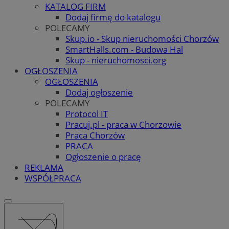
KATALOG FIRM
Dodaj firmę do katalogu
POLECAMY
Skup.io - Skup nieruchomości Chorzów
SmartHalls.com - Budowa Hal
Skup - nieruchomosci.org
OGŁOSZENIA
OGŁOSZENIA
Dodaj ogłoszenie
POLECAMY
Protocol IT
Pracuj.pl - praca w Chorzowie
Praca Chorzów
PRACA
Ogłoszenie o pracę
REKLAMA
WSPÓŁPRACA