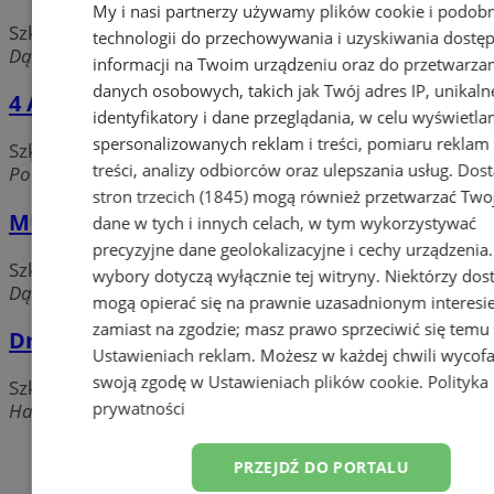
My i nasi partnerzy używamy plików cookie i podob
Szkoły artystyczne i muzyczne
technologii do przechowywania i uzyskiwania dostę
Dąbrowskiego, 41-500 Chorzów
informacji na Twoim urządzeniu oraz do przetwarza
danych osobowych, takich jak Twój adres IP, unikaln
4 Art
identyfikatory i dane przeglądania, w celu wyświetla
spersonalizowanych reklam i treści, pomiaru reklam 
Szkoły artystyczne i muzyczne
treści, analizy odbiorców oraz ulepszania usług.
Dos
Powstańców, 41-500 Chorzów
stron trzecich (1845)
mogą również przetwarzać Two
MUZOWIA Szkoła Muzyki Rozrywkowej
dane w tych i innych celach, w tym wykorzystywać
precyzyjne dane geolokalizacyjne i cechy urządzenia
Szkoły artystyczne i muzyczne
wybory dotyczą wyłącznie tej witryny. Niektórzy do
Dąbrowskiego, 41-500 Chorzów
mogą opierać się na prawnie uzasadnionym interesi
zamiast na zgodzie; masz prawo sprzeciwić się temu
Drumsetpro - Szkoła Perkusyjna
Ustawieniach reklam
. Możesz w każdej chwili wycof
swoją zgodę w
Ustawieniach plików cookie
.
Polityka
Szkoły artystyczne i muzyczne
prywatności
Harcerska, 41-500 Chorzów
Dodaj firmę
PRZEJDŹ DO PORTALU