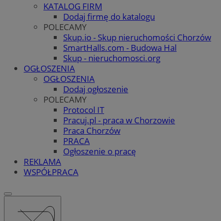
KATALOG FIRM
Dodaj firmę do katalogu
POLECAMY
Skup.io - Skup nieruchomości Chorzów
SmartHalls.com - Budowa Hal
Skup - nieruchomosci.org
OGŁOSZENIA
OGŁOSZENIA
Dodaj ogłoszenie
POLECAMY
Protocol IT
Pracuj.pl - praca w Chorzowie
Praca Chorzów
PRACA
Ogłoszenie o pracę
REKLAMA
WSPÓŁPRACA