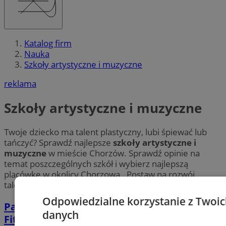
Katalog firm
Nauka
Szkoły artystyczne i muzyczne
reklama
Szkoły artystyczne i muzyczne
Twoje dziecko ma talent plastyczny, lubi śpiewać lub
tańczyć? Sprawdź najlepsze
szkoły artystyczne i
muzyczne
w mieście Chorzów. Sprawdź opinie na
temat poszczególnych szkół i wybierz najlepszą
placówkę w okolicy Chorzowa . Postaw na rozwój
talentów!
Odpowiedzialne korzystanie z Twoi
Państwowa Szkoła Muzyczna im G.
danych
Fitelberga