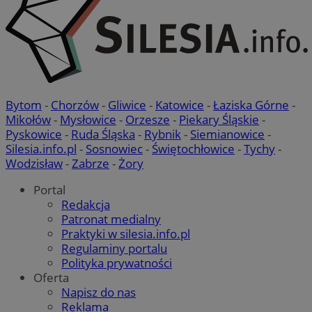
ze strony internetowej.
Okre
Nazwa
Provider
/
Domena
przechowy
QeSessID
mojchorzow.pl
1 rok
Bytom
-
Chorzów
-
Gliwice
-
Katowice
-
Łaziska Górne
-
MvSessID
mojchorzow.pl
1 rok
Mikołów
-
Mysłowice
-
Orzesze
-
Piekary Śląskie
-
Pyskowice
-
Ruda Śląska
-
Rybnik
-
Siemianowice
-
Silesia.info.pl
-
Sosnowiec
-
Świętochłowice
-
Tychy
-
SessID
mojchorzow.pl
1 rok
Wodzisław
-
Zabrze
-
Żory
Portal
Redakcja
CookieScriptConsent
4 tygodnie
CookieScript
Patronat medialny
mojchorzow.pl
Praktyki w silesia.info.pl
Regulaminy portalu
Polityka prywatności
Oferta
Napisz do nas
Reklama