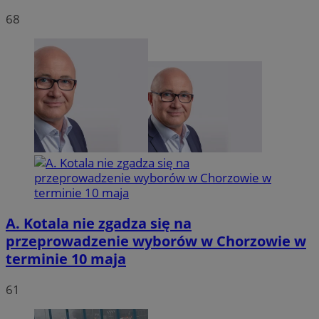
68
VISITOR_PRIVACY_METADATA
5 miesię
YouTube
tygodn
.youtube.com
A. Kotala nie zgadza się na
przeprowadzenie wyborów w Chorzowie w
terminie 10 maja
61