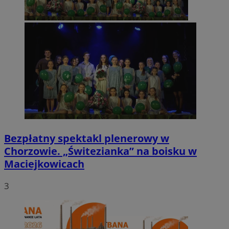
Bezpłatny spektakl plenerowy w
Chorzowie. „Świtezianka” na boisku w
Maciejkowicach
3