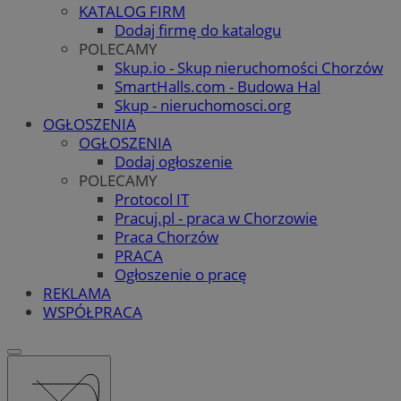
KATALOG FIRM
Dodaj firmę do katalogu
POLECAMY
Skup.io - Skup nieruchomości Chorzów
SmartHalls.com - Budowa Hal
Skup - nieruchomosci.org
OGŁOSZENIA
OGŁOSZENIA
Dodaj ogłoszenie
POLECAMY
Protocol IT
Pracuj.pl - praca w Chorzowie
Praca Chorzów
PRACA
Ogłoszenie o pracę
REKLAMA
WSPÓŁPRACA