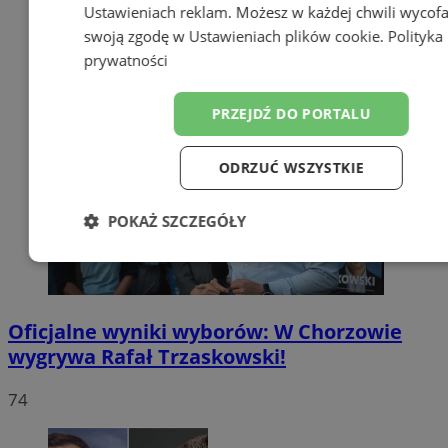
Ustawieniach reklam
. Możesz w każdej chwili wycof
swoją zgodę w
Ustawieniach plików cookie
.
Polityka
prywatności
PRZEJDŹ DO PORTALU
ODRZUĆ WSZYSTKIE
POKAŻ SZCZEGÓŁY
Niezbędne
Wydajność
Targetow
Oficjalne wyniki wyborów: W Chorzowie
Funkcjonalność
Niesklasyfikowa
wygrywa Rafał Trzaskowski!
74