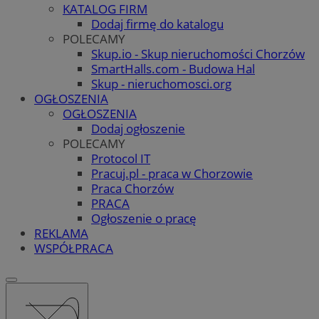
KATALOG FIRM
Dodaj firmę do katalogu
POLECAMY
Skup.io - Skup nieruchomości Chorzów
SmartHalls.com - Budowa Hal
Skup - nieruchomosci.org
OGŁOSZENIA
OGŁOSZENIA
Dodaj ogłoszenie
POLECAMY
Protocol IT
Pracuj.pl - praca w Chorzowie
Praca Chorzów
PRACA
Ogłoszenie o pracę
REKLAMA
WSPÓŁPRACA