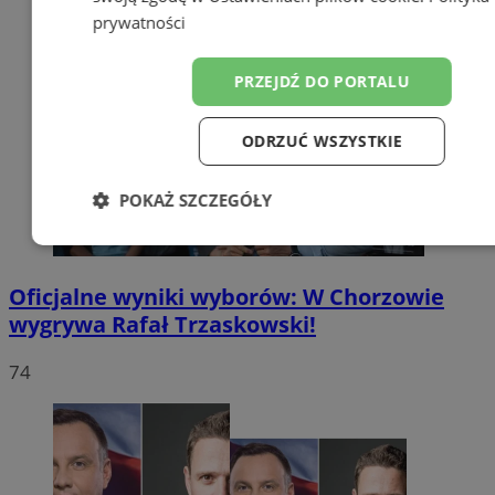
prywatności
PRZEJDŹ DO PORTALU
ODRZUĆ WSZYSTKIE
POKAŻ SZCZEGÓŁY
Niezbędne
Wydajność
Targetow
Oficjalne wyniki wyborów: W Chorzowie
wygrywa Rafał Trzaskowski!
Funkcjonalność
Niesklasyfikowa
74
Niezbędne
Wydajność
Targetowanie
Funkcjonaln