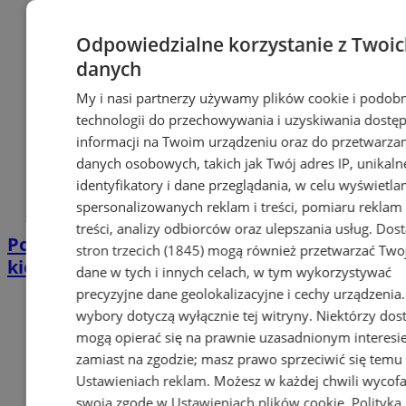
Odpowiedzialne korzystanie z Twoi
danych
My i nasi partnerzy używamy plików cookie i podob
technologii do przechowywania i uzyskiwania dostę
informacji na Twoim urządzeniu oraz do przetwarza
danych osobowych, takich jak Twój adres IP, unikaln
identyfikatory i dane przeglądania, w celu wyświetla
spersonalizowanych reklam i treści, pomiaru reklam 
treści, analizy odbiorców oraz ulepszania usług.
Dos
Policjant po służbie zatrzymał pijanego
stron trzecich (1845)
mogą również przetwarzać Two
kierowcę. Miał prawie 2 promile
dane w tych i innych celach, w tym wykorzystywać
precyzyjne dane geolokalizacyjne i cechy urządzenia
wybory dotyczą wyłącznie tej witryny. Niektórzy do
mogą opierać się na prawnie uzasadnionym interesi
zamiast na zgodzie; masz prawo sprzeciwić się temu
Ustawieniach reklam
. Możesz w każdej chwili wycof
swoją zgodę w
Ustawieniach plików cookie
.
Polityka