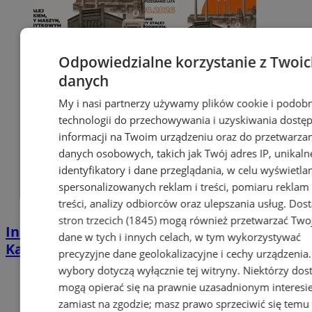
Odpowiedzialne korzystanie z Twoi
danych
My i nasi partnerzy używamy plików cookie i podob
technologii do przechowywania i uzyskiwania dostę
informacji na Twoim urządzeniu oraz do przetwarza
danych osobowych, takich jak Twój adres IP, unikaln
identyfikatory i dane przeglądania, w celu wyświetla
spersonalizowanych reklam i treści, pomiaru reklam 
treści, analizy odbiorców oraz ulepszania usług.
Dos
stron trzecich (1845)
mogą również przetwarzać Two
Industrialna podróż przez Chorzów i
dane w tych i innych celach, w tym wykorzystywać
Katowice. Nadchodzi HUTBANA 2026
precyzyjne dane geolokalizacyjne i cechy urządzenia
wybory dotyczą wyłącznie tej witryny. Niektórzy do
mogą opierać się na prawnie uzasadnionym interesi
zamiast na zgodzie; masz prawo sprzeciwić się temu