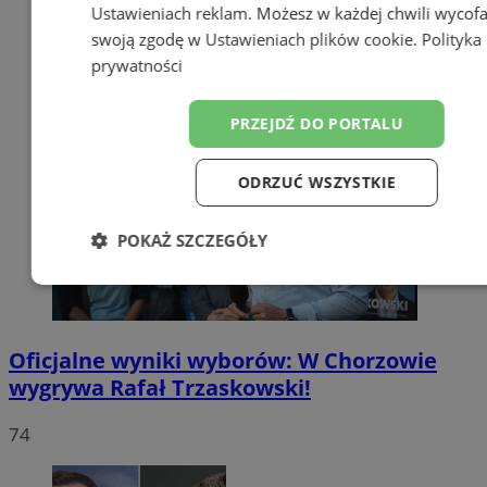
Ustawieniach reklam
. Możesz w każdej chwili wycof
swoją zgodę w
Ustawieniach plików cookie
.
Polityka
prywatności
PRZEJDŹ DO PORTALU
ODRZUĆ WSZYSTKIE
POKAŻ SZCZEGÓŁY
Niezbędne
Wydajność
Targetow
Oficjalne wyniki wyborów: W Chorzowie
Funkcjonalność
Niesklasyfikowa
wygrywa Rafał Trzaskowski!
74