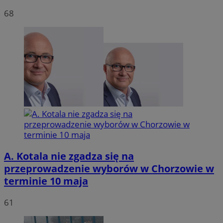
68
VISITOR_PRIVACY_METADATA
5 miesię
YouTube
tygodn
.youtube.com
A. Kotala nie zgadza się na
przeprowadzenie wyborów w Chorzowie w
terminie 10 maja
61