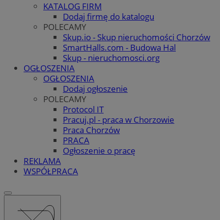
KATALOG FIRM
Dodaj firmę do katalogu
POLECAMY
Skup.io - Skup nieruchomości Chorzów
SmartHalls.com - Budowa Hal
Skup - nieruchomosci.org
OGŁOSZENIA
OGŁOSZENIA
Dodaj ogłoszenie
POLECAMY
Protocol IT
Pracuj.pl - praca w Chorzowie
Praca Chorzów
PRACA
Ogłoszenie o pracę
REKLAMA
WSPÓŁPRACA