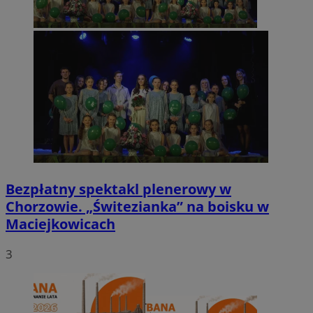
Bezpłatny spektakl plenerowy w
Chorzowie. „Świtezianka” na boisku w
Maciejkowicach
3