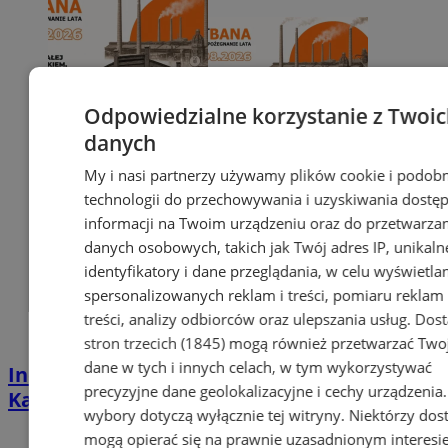
Odpowiedzialne korzystanie z Twoi
danych
My i nasi partnerzy używamy plików cookie i podob
technologii do przechowywania i uzyskiwania dostę
informacji na Twoim urządzeniu oraz do przetwarza
danych osobowych, takich jak Twój adres IP, unikaln
identyfikatory i dane przeglądania, w celu wyświetla
spersonalizowanych reklam i treści, pomiaru reklam 
treści, analizy odbiorców oraz ulepszania usług.
Dos
stron trzecich (1845)
mogą również przetwarzać Two
dane w tych i innych celach, w tym wykorzystywać
Industrialna podróż przez Chorzów i
precyzyjne dane geolokalizacyjne i cechy urządzenia
Katowice. Nadchodzi HUTBANA 2026
wybory dotyczą wyłącznie tej witryny. Niektórzy do
mogą opierać się na prawnie uzasadnionym interesi