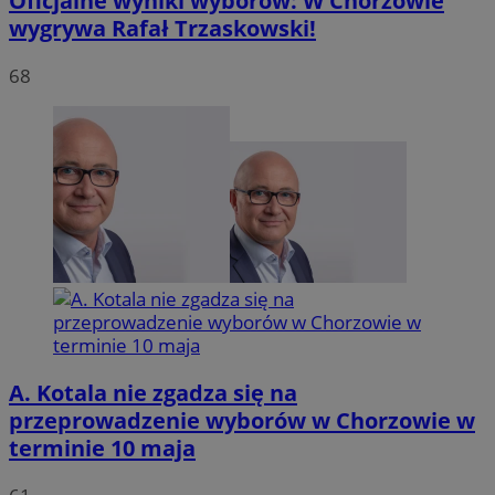
Oficjalne wyniki wyborów: W Chorzowie
wygrywa Rafał Trzaskowski!
VISITOR_PRIVACY_METADATA
5 miesię
YouTube
68
tygodn
.youtube.com
A. Kotala nie zgadza się na
przeprowadzenie wyborów w Chorzowie w
terminie 10 maja