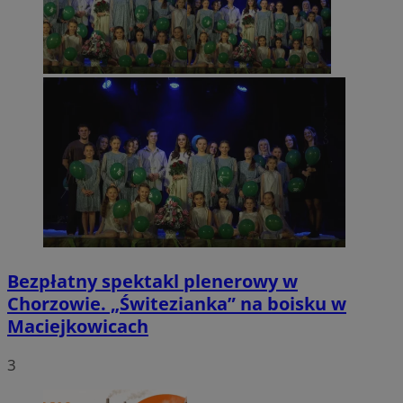
Bezpłatny spektakl plenerowy w
Chorzowie. „Świtezianka” na boisku w
Maciejkowicach
3