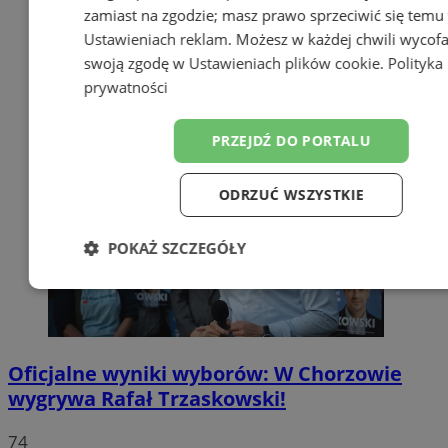
zamiast na zgodzie; masz prawo sprzeciwić się temu
Ustawieniach reklam
. Możesz w każdej chwili wycof
swoją zgodę w
Ustawieniach plików cookie
.
Polityka
prywatności
PRZEJDŹ DO PORTALU
ODRZUĆ WSZYSTKIE
POKAŻ SZCZEGÓŁY
Niezbędne
Wydajność
Targetow
Oficjalne wyniki wyborów: W Chorzowie
Funkcjonalność
Niesklasyfikowa
wygrywa Rafał Trzaskowski!
74