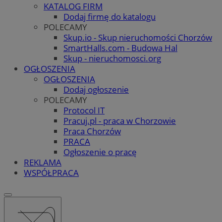
KATALOG FIRM
Dodaj firmę do katalogu
POLECAMY
Skup.io - Skup nieruchomości Chorzów
SmartHalls.com - Budowa Hal
Skup - nieruchomosci.org
OGŁOSZENIA
OGŁOSZENIA
Dodaj ogłoszenie
POLECAMY
Protocol IT
Pracuj.pl - praca w Chorzowie
Praca Chorzów
PRACA
Ogłoszenie o pracę
REKLAMA
WSPÓŁPRACA