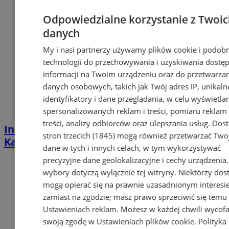
Odpowiedzialne korzystanie z Twoi
danych
My i nasi partnerzy używamy plików cookie i podob
technologii do przechowywania i uzyskiwania dostę
informacji na Twoim urządzeniu oraz do przetwarza
danych osobowych, takich jak Twój adres IP, unikaln
identyfikatory i dane przeglądania, w celu wyświetla
spersonalizowanych reklam i treści, pomiaru reklam 
treści, analizy odbiorców oraz ulepszania usług.
Dos
Industrialna podróż przez Chorzów i
stron trzecich (1845)
mogą również przetwarzać Two
Katowice. Nadchodzi HUTBANA 2026
dane w tych i innych celach, w tym wykorzystywać
precyzyjne dane geolokalizacyjne i cechy urządzenia
wybory dotyczą wyłącznie tej witryny. Niektórzy do
mogą opierać się na prawnie uzasadnionym interesi
zamiast na zgodzie; masz prawo sprzeciwić się temu
Ustawieniach reklam
. Możesz w każdej chwili wycof
swoją zgodę w
Ustawieniach plików cookie
.
Polityka