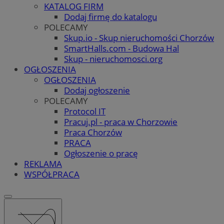
KATALOG FIRM
Dodaj firmę do katalogu
POLECAMY
Skup.io - Skup nieruchomości Chorzów
SmartHalls.com - Budowa Hal
Skup - nieruchomosci.org
OGŁOSZENIA
OGŁOSZENIA
Dodaj ogłoszenie
POLECAMY
Protocol IT
Pracuj.pl - praca w Chorzowie
Praca Chorzów
PRACA
Ogłoszenie o pracę
REKLAMA
WSPÓŁPRACA