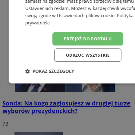
zamiast na zgodzie; masz prawo sprzeciwić się temu
Ustawieniach reklam
. Możesz w każdej chwili wycof
swoją zgodę w
Ustawieniach plików cookie
.
Polityka
prywatności
PRZEJDŹ DO PORTALU
ODRZUĆ WSZYSTKIE
POKAŻ SZCZEGÓŁY
Niezbędne
Wydajność
Targetow
Sonda: Na kogo zagłosujesz w drugiej turze
Funkcjonalność
Niesklasyfikowa
wyborów prezydenckich?
73