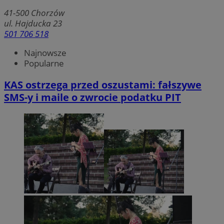
41-500
Chorzów
ul. Hajducka 23
501 706 518
Najnowsze
Popularne
KAS ostrzega przed oszustami: fałszywe
SMS-y i maile o zwrocie podatku PIT