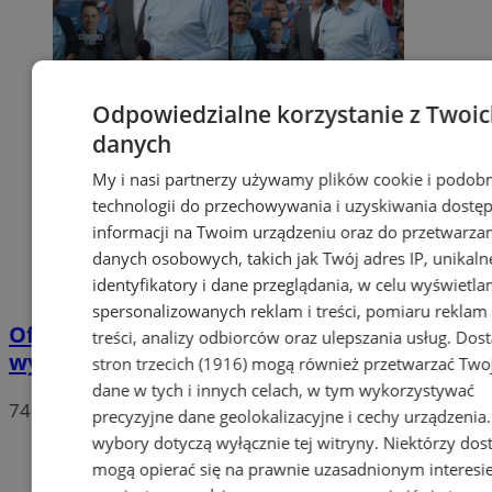
Odpowiedzialne korzystanie z Twoi
danych
My i nasi partnerzy używamy plików cookie i podob
technologii do przechowywania i uzyskiwania dostę
informacji na Twoim urządzeniu oraz do przetwarza
danych osobowych, takich jak Twój adres IP, unikaln
identyfikatory i dane przeglądania, w celu wyświetla
spersonalizowanych reklam i treści, pomiaru reklam 
Oficjalne wyniki wyborów: W Chorzowie
treści, analizy odbiorców oraz ulepszania usług.
Dos
wygrywa Rafał Trzaskowski!
stron trzecich (1916)
mogą również przetwarzać Two
dane w tych i innych celach, w tym wykorzystywać
74
precyzyjne dane geolokalizacyjne i cechy urządzenia
wybory dotyczą wyłącznie tej witryny. Niektórzy do
mogą opierać się na prawnie uzasadnionym interesi