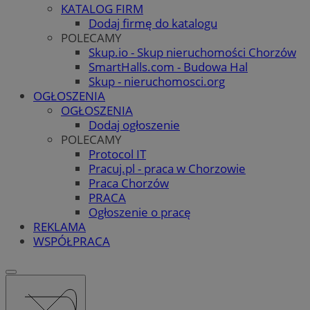
KATALOG FIRM
Dodaj firmę do katalogu
POLECAMY
Skup.io - Skup nieruchomości Chorzów
SmartHalls.com - Budowa Hal
Skup - nieruchomosci.org
OGŁOSZENIA
OGŁOSZENIA
Dodaj ogłoszenie
POLECAMY
Protocol IT
Pracuj.pl - praca w Chorzowie
Praca Chorzów
PRACA
Ogłoszenie o pracę
REKLAMA
WSPÓŁPRACA