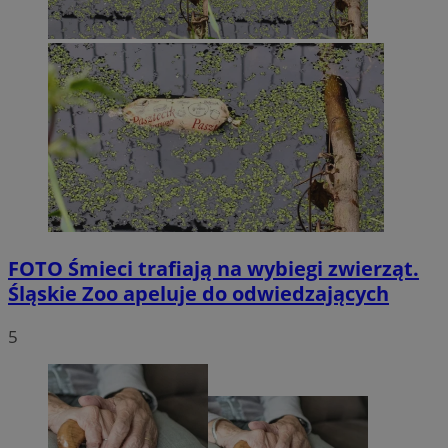
FOTO
Śmieci trafiają na wybiegi zwierząt.
Śląskie Zoo apeluje do odwiedzających
5