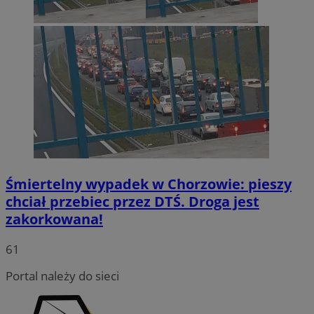
Śmiertelny wypadek w Chorzowie: pieszy
chciał przebiec przez DTŚ. Droga jest
zakorkowana!
INGRESSCOOKIE
Sesja
NGINX Inc.
bh.contextweb.com
61
Portal należy do sieci