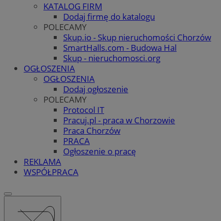
KATALOG FIRM
Dodaj firmę do katalogu
POLECAMY
Skup.io - Skup nieruchomości Chorzów
SmartHalls.com - Budowa Hal
Skup - nieruchomosci.org
OGŁOSZENIA
OGŁOSZENIA
Dodaj ogłoszenie
POLECAMY
Protocol IT
Pracuj.pl - praca w Chorzowie
Praca Chorzów
PRACA
Ogłoszenie o pracę
REKLAMA
WSPÓŁPRACA