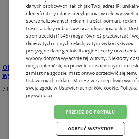
danych osobowych, takich jak Twój adres IP, unikaln
identyfikatory i dane przeglądania, w celu wyświetla
spersonalizowanych reklam i treści, pomiaru reklam 
treści, analizy odbiorców oraz ulepszania usług.
Dos
stron trzecich (1845)
mogą również przetwarzać Two
dane w tych i innych celach, w tym wykorzystywać
precyzyjne dane geolokalizacyjne i cechy urządzenia
wybory dotyczą wyłącznie tej witryny. Niektórzy do
mogą opierać się na prawnie uzasadnionym interesi
Oficjalne wyniki wyborów: W Chorzowie
zamiast na zgodzie; masz prawo sprzeciwić się temu
wygrywa Rafał Trzaskowski!
Ustawieniach reklam
. Możesz w każdej chwili wycof
swoją zgodę w
Ustawieniach plików cookie
.
Polityka
74
prywatności
PRZEJDŹ DO PORTALU
ODRZUĆ WSZYSTKIE