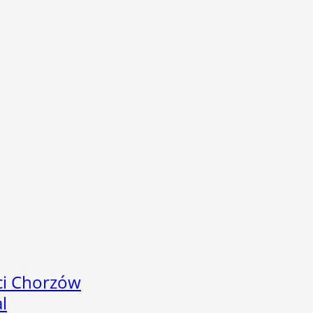
ci Chorzów
l