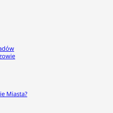
adów
rzowie
ie Miasta?