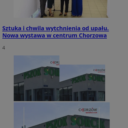
Sztuka i chwila wytchnienia od upału.
Nowa wystawa w centrum Chorzowa
4