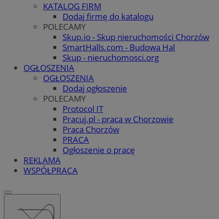
KATALOG FIRM
Dodaj firmę do katalogu
POLECAMY
Skup.io - Skup nieruchomości Chorzów
SmartHalls.com - Budowa Hal
Skup - nieruchomosci.org
OGŁOSZENIA
OGŁOSZENIA
Dodaj ogłoszenie
POLECAMY
Protocol IT
Pracuj.pl - praca w Chorzowie
Praca Chorzów
PRACA
Ogłoszenie o pracę
REKLAMA
WSPÓŁPRACA