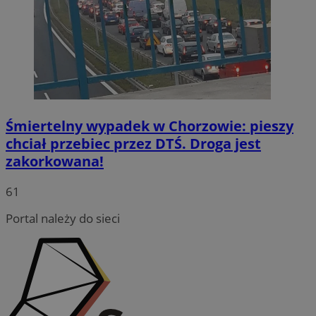
Śmiertelny wypadek w Chorzowie: pieszy
chciał przebiec przez DTŚ. Droga jest
zakorkowana!
INGRESSCOOKIE
Sesja
NGINX Inc.
61
bh.contextweb.com
Portal należy do sieci
li_gc
5 miesię
LinkedIn