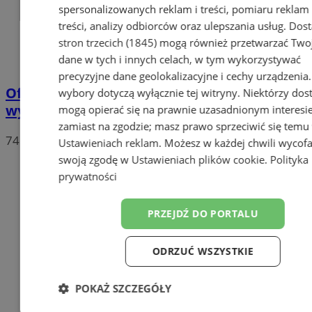
spersonalizowanych reklam i treści, pomiaru reklam 
treści, analizy odbiorców oraz ulepszania usług.
Dos
stron trzecich (1845)
mogą również przetwarzać Two
dane w tych i innych celach, w tym wykorzystywać
precyzyjne dane geolokalizacyjne i cechy urządzenia
Oficjalne wyniki wyborów: W Chorzowie
wybory dotyczą wyłącznie tej witryny. Niektórzy do
wygrywa Rafał Trzaskowski!
mogą opierać się na prawnie uzasadnionym interesi
zamiast na zgodzie; masz prawo sprzeciwić się temu
74
Ustawieniach reklam
. Możesz w każdej chwili wycof
swoją zgodę w
Ustawieniach plików cookie
.
Polityka
prywatności
PRZEJDŹ DO PORTALU
ODRZUĆ WSZYSTKIE
POKAŻ SZCZEGÓŁY