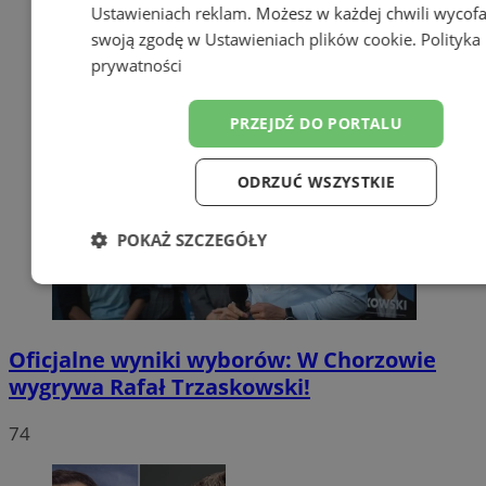
Ustawieniach reklam
. Możesz w każdej chwili wycof
swoją zgodę w
Ustawieniach plików cookie
.
Polityka
prywatności
PRZEJDŹ DO PORTALU
ODRZUĆ WSZYSTKIE
POKAŻ SZCZEGÓŁY
Niezbędne
Wydajność
Targetow
Oficjalne wyniki wyborów: W Chorzowie
Funkcjonalność
Niesklasyfikowa
wygrywa Rafał Trzaskowski!
74