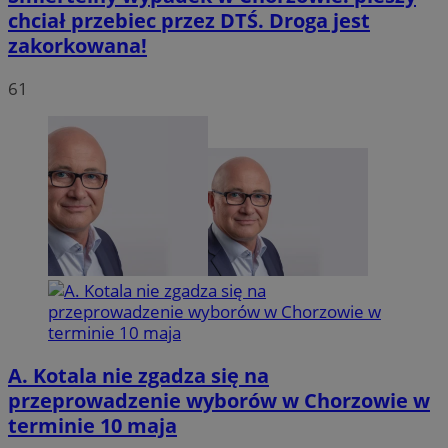
chciał przebiec przez DTŚ. Droga jest
zakorkowana!
INGRESSCOOKIE
Sesja
NGINX Inc.
bh.contextweb.com
61
li_gc
5 miesię
LinkedIn
tygodn
Corporation
.linkedin.com
A. Kotala nie zgadza się na
Provider
/
przeprowadzenie wyborów w Chorzowie w
Nazwa
Domena
terminie 10 maja
Provider
/
Okres
Nazwa
Opis
openstat_umr82x34smn6q1fh3rh8cq6ef68ktX
.openstat.eu
Domena
przechowywania