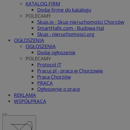
KATALOG FIRM
Dodaj firmę do katalogu
POLECAMY
Skup.io - Skup nieruchomości Chorzów
SmartHalls.com - Budowa Hal
Skup - nieruchomosci.org
OGŁOSZENIA
OGŁOSZENIA
Dodaj ogłoszenie
POLECAMY
Protocol IT
Pracuj.pl - praca w Chorzowie
Praca Chorzów
PRACA
Ogłoszenie o pracę
REKLAMA
WSPÓŁPRACA