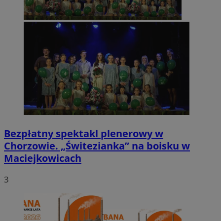
Bezpłatny spektakl plenerowy w
Chorzowie. „Świtezianka” na boisku w
Maciejkowicach
3