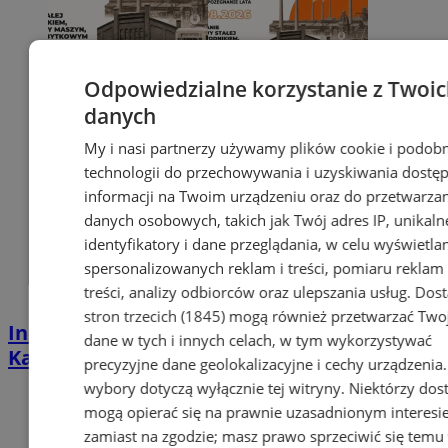
Odpowiedzialne korzystanie z Twoi
danych
My i nasi partnerzy używamy plików cookie i podob
technologii do przechowywania i uzyskiwania dostę
informacji na Twoim urządzeniu oraz do przetwarza
danych osobowych, takich jak Twój adres IP, unikaln
identyfikatory i dane przeglądania, w celu wyświetla
spersonalizowanych reklam i treści, pomiaru reklam 
treści, analizy odbiorców oraz ulepszania usług.
Dos
stron trzecich (1845)
mogą również przetwarzać Two
Industrialna podróż przez Chorzów i
dane w tych i innych celach, w tym wykorzystywać
Katowice. Nadchodzi HUTBANA 2026
precyzyjne dane geolokalizacyjne i cechy urządzenia
wybory dotyczą wyłącznie tej witryny. Niektórzy do
mogą opierać się na prawnie uzasadnionym interesi
zamiast na zgodzie; masz prawo sprzeciwić się temu