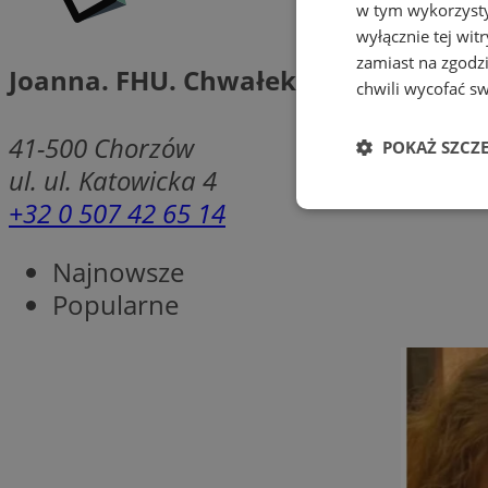
w tym wykorzysty
wyłącznie tej wi
zamiast na zgodz
Joanna. FHU. Chwałek J.
chwili wycofać s
41-500
Chorzów
POKAŻ SZCZ
ul. ul. Katowicka 4
+32 0 507 42 65 14
Niezbędne
Najnowsze
Popularne
Ni
Niezbędne pliki cook
zarządzanie kontem. 
Nazwa