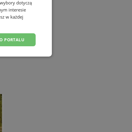
 wybory dotyczą
nym interesie
sz w każdej
DO PORTALU
esklasyfikowane
ane
owanie użytkownika i
j.