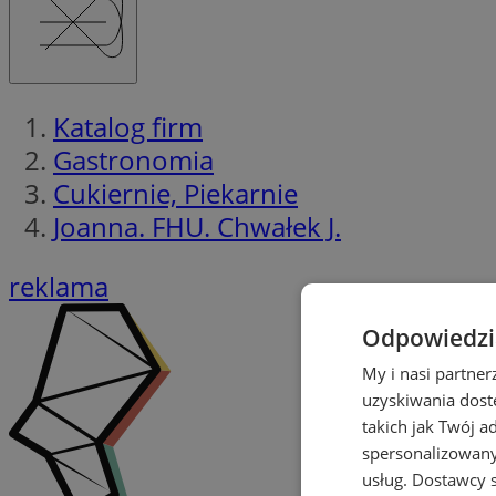
Katalog firm
Gastronomia
Cukiernie, Piekarnie
Joanna. FHU. Chwałek J.
reklama
Odpowiedzia
My i nasi partne
uzyskiwania dost
takich jak Twój a
spersonalizowanyc
usług.
Dostawcy s