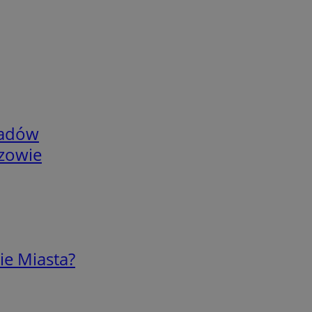
adów
rzowie
ie Miasta?