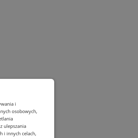
ywania i
danych osobowych,
etlania
az ulepszania
 i innych celach,