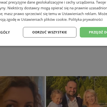
wać precyzyjne dane geolokalizacyjne i cechy urządzenia. Twoje
tryny. Niektórzy dostawcy mogą opierać się na prawnie uzasadnio
ie; masz prawo sprzeciwić się temu w
Ustawieniach reklam
. Może
woją zgodę w
Ustawieniach plików cookie
.
Polityka prywatności
EGÓŁY
ODRZUĆ WSZYSTKIE
PRZEJDŹ 
Wydajność
Targetowanie
Funkcjonalność
Ni
ezbędne
Wydajność
Targetowanie
Funkcjonalność
Niesklasyfikow
ie umożliwiają korzystanie z podstawowych funkcji strony internetowej, takich jak log
Bez niezbędnych plików cookie nie można prawidłowo korzystać ze strony internetowe
Okres
Provider
/
Domena
Opis
przechowywania