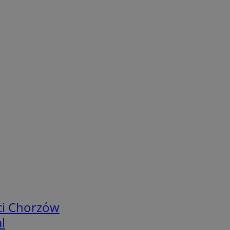
ci Chorzów
l