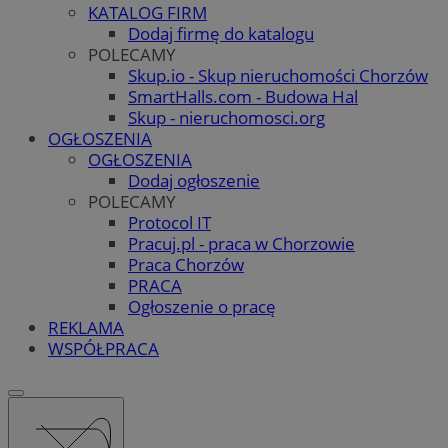
KATALOG FIRM
Dodaj firmę do katalogu
POLECAMY
Skup.io - Skup nieruchomości Chorzów
SmartHalls.com - Budowa Hal
Skup - nieruchomosci.org
OGŁOSZENIA
OGŁOSZENIA
Dodaj ogłoszenie
POLECAMY
Protocol IT
Pracuj.pl - praca w Chorzowie
Praca Chorzów
PRACA
Ogłoszenie o pracę
REKLAMA
WSPÓŁPRACA