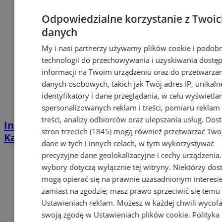
Odpowiedzialne korzystanie z Twoi
danych
My i nasi partnerzy używamy plików cookie i podob
technologii do przechowywania i uzyskiwania dostę
informacji na Twoim urządzeniu oraz do przetwarza
danych osobowych, takich jak Twój adres IP, unikaln
identyfikatory i dane przeglądania, w celu wyświetla
spersonalizowanych reklam i treści, pomiaru reklam 
treści, analizy odbiorców oraz ulepszania usług.
Dos
Industrialna podróż przez Chorzów i
stron trzecich (1845)
mogą również przetwarzać Two
Katowice. Nadchodzi HUTBANA 2026
dane w tych i innych celach, w tym wykorzystywać
precyzyjne dane geolokalizacyjne i cechy urządzenia
wybory dotyczą wyłącznie tej witryny. Niektórzy do
mogą opierać się na prawnie uzasadnionym interesi
zamiast na zgodzie; masz prawo sprzeciwić się temu
Ustawieniach reklam
. Możesz w każdej chwili wycof
swoją zgodę w
Ustawieniach plików cookie
.
Polityka