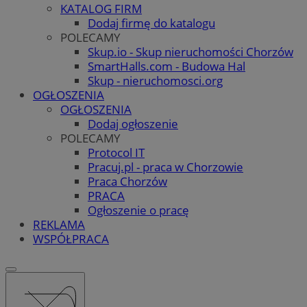
KATALOG FIRM
Dodaj firmę do katalogu
POLECAMY
Skup.io - Skup nieruchomości Chorzów
SmartHalls.com - Budowa Hal
Skup - nieruchomosci.org
OGŁOSZENIA
OGŁOSZENIA
Dodaj ogłoszenie
POLECAMY
Protocol IT
Pracuj.pl - praca w Chorzowie
Praca Chorzów
PRACA
Ogłoszenie o pracę
REKLAMA
WSPÓŁPRACA