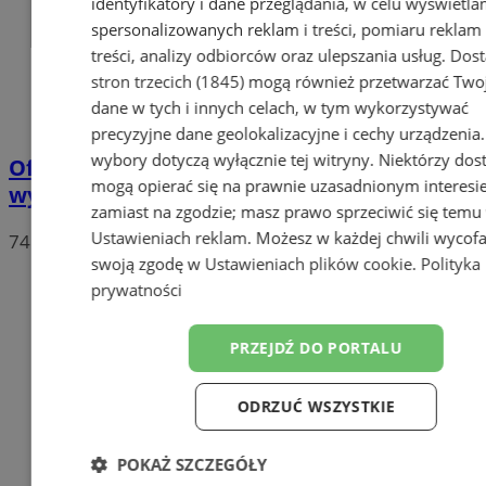
identyfikatory i dane przeglądania, w celu wyświetla
spersonalizowanych reklam i treści, pomiaru reklam 
treści, analizy odbiorców oraz ulepszania usług.
Dos
stron trzecich (1845)
mogą również przetwarzać Two
dane w tych i innych celach, w tym wykorzystywać
precyzyjne dane geolokalizacyjne i cechy urządzenia
wybory dotyczą wyłącznie tej witryny. Niektórzy do
Oficjalne wyniki wyborów: W Chorzowie
mogą opierać się na prawnie uzasadnionym interesi
wygrywa Rafał Trzaskowski!
zamiast na zgodzie; masz prawo sprzeciwić się temu
Ustawieniach reklam
. Możesz w każdej chwili wycof
74
swoją zgodę w
Ustawieniach plików cookie
.
Polityka
prywatności
PRZEJDŹ DO PORTALU
ODRZUĆ WSZYSTKIE
POKAŻ SZCZEGÓŁY