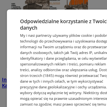
Odpowiedzialne korzystanie z Twoi
danych
My i nasi partnerzy używamy plików cookie i podob
technologii do przechowywania i uzyskiwania dostę
informacji na Twoim urządzeniu oraz do przetwarza
danych osobowych, takich jak Twój adres IP, unikaln
identyfikatory i dane przeglądania, w celu wyświetla
spersonalizowanych reklam i treści, pomiaru reklam 
treści, analizy odbiorców oraz ulepszania usług.
Dos
stron trzecich (1845)
mogą również przetwarzać Two
Industrialna podróż przez Chorzów i
dane w tych i innych celach, w tym wykorzystywać
Katowice. Nadchodzi HUTBANA 2026
precyzyjne dane geolokalizacyjne i cechy urządzenia
wybory dotyczą wyłącznie tej witryny. Niektórzy do
mogą opierać się na prawnie uzasadnionym interesi
zamiast na zgodzie; masz prawo sprzeciwić się temu