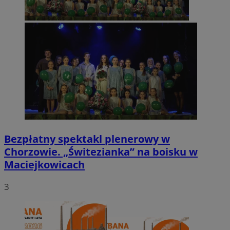
Bezpłatny spektakl plenerowy w
Chorzowie. „Świtezianka” na boisku w
Maciejkowicach
3