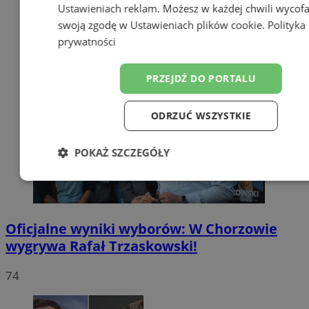
Ustawieniach reklam
. Możesz w każdej chwili wycof
swoją zgodę w
Ustawieniach plików cookie
.
Polityka
prywatności
PRZEJDŹ DO PORTALU
ODRZUĆ WSZYSTKIE
POKAŻ SZCZEGÓŁY
Niezbędne
Wydajność
Targetow
Oficjalne wyniki wyborów: W Chorzowie
Funkcjonalność
Niesklasyfikowa
wygrywa Rafał Trzaskowski!
74