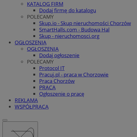
KATALOG FIRM
Dodaj firmę do katalogu
POLECAMY
Skup.io - Skup nieruchomości Chorzów
SmartHalls.com - Budowa Hal
Skup - nieruchomosci.org
OGŁOSZENIA
OGŁOSZENIA
Dodaj ogłoszenie
POLECAMY
Protocol IT
Pracuj.pl - praca w Chorzowie
Praca Chorzów
PRACA
Ogłoszenie o pracę
REKLAMA
WSPÓŁPRACA