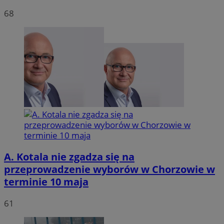
68
VISITOR_PRIVACY_METADATA
5 miesię
YouTube
tygodn
.youtube.com
A. Kotala nie zgadza się na
przeprowadzenie wyborów w Chorzowie w
terminie 10 maja
61