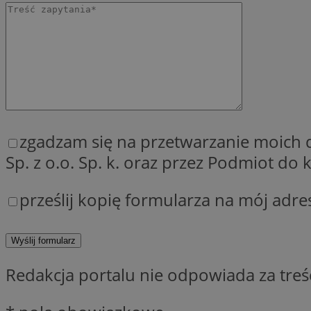
QeSessID
MvSessID
SessID
CookieScriptConse
__cf_bm
zgadzam się na przetwarzanie moich
Sp. z o.o. Sp. k. oraz przez Podmiot d
VISITOR_PRIVACY_
prześlij kopię formularza na mój adre
Redakcja portalu nie odpowiada za tre
INGRESSCOOKIE