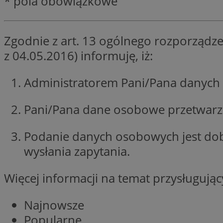
* pola obowiązkowe
li_gc
Zgodnie z art. 13 ogólnego rozporządze
z 04.05.2016) informuję, iż:
Nazwa
Nazwa
openstat_umr82x3
Nazwa
Administratorem Pani/Pana danych 
openstat_gid
VP
pb_rtb_ev_part
openstat_pbi939ar
Pani/Pana dane osobowe przetwarzan
openstat_khpu8s
openstat_iy2unm5p
_clck
Podanie danych osobowych jest do
__gads
incap_ses_1688_32
wysłania zapytania.
openstat_wj089dcr
__Secure-
_clsk
ROLLOUT_TOKEN
visid_incap_322052
Więcej informacji na temat przysługuj
_clsk
Najnowsze
bcookie
Popularne