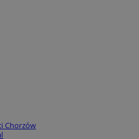
ci Chorzów
l