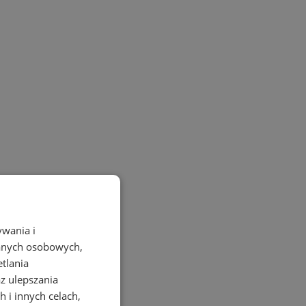
ywania i
danych osobowych,
etlania
az ulepszania
 i innych celach,