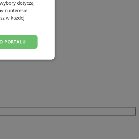
 wybory dotyczą
nym interesie
sz w każdej
DO PORTALU
esklasyfikowane
ane
owanie użytkownika i
j.