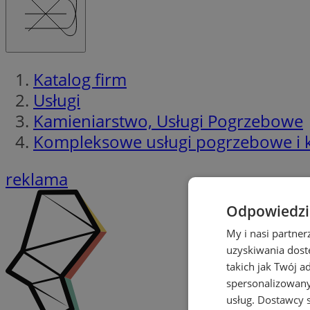
Katalog firm
Usługi
Kamieniarstwo, Usługi Pogrzebowe
Kompleksowe usługi pogrzebowe i 
reklama
Odpowiedzia
My i nasi partne
uzyskiwania dost
takich jak Twój a
spersonalizowanyc
usług.
Dostawcy s