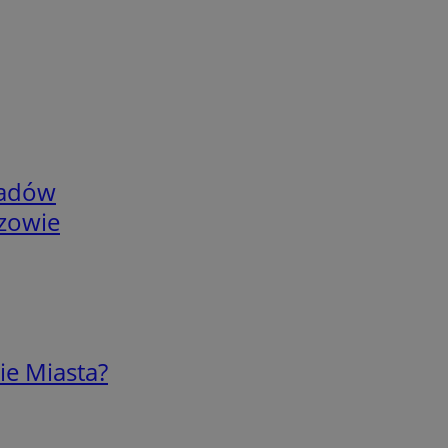
adów
rzowie
ie Miasta?