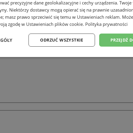
wać precyzyjne dane geolokalizacyjne i cechy urządzenia. Twoje
tryny. Niektórzy dostawcy mogą opierać się na prawnie uzasadnio
ie; masz prawo sprzeciwić się temu w
Ustawieniach reklam
. Może
remacyjne. Komendzińska Dorota
woją zgodę w
Ustawieniach plików cookie
.
Polityka prywatności
EGÓŁY
ODRZUĆ WSZYSTKIE
PRZEJDŹ 
Wydajność
Targetowanie
Funkcjonalność
Ni
ezbędne
Wydajność
Targetowanie
Funkcjonalność
Niesklasyfikow
ie umożliwiają korzystanie z podstawowych funkcji strony internetowej, takich jak log
Bez niezbędnych plików cookie nie można prawidłowo korzystać ze strony internetowe
Okres
Provider
/
Domena
Opis
przechowywania