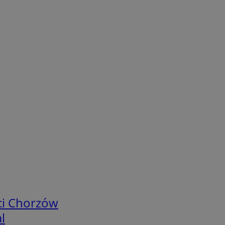
ci Chorzów
l