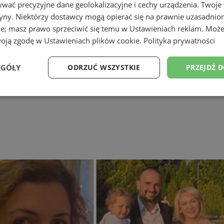
wać precyzyjne dane geolokalizacyjne i cechy urządzenia. Twoje
tryny. Niektórzy dostawcy mogą opierać się na prawnie uzasadnio
ie; masz prawo sprzeciwić się temu w
Ustawieniach reklam
. Może
woją zgodę w
Ustawieniach plików cookie
.
Polityka prywatności
EGÓŁY
ODRZUĆ WSZYSTKIE
PRZEJDŹ 
Wydajność
Targetowanie
Funkcjonalność
Ni
ezbędne
Wydajność
Targetowanie
Funkcjonalność
Niesklasyfikow
ie umożliwiają korzystanie z podstawowych funkcji strony internetowej, takich jak log
Bez niezbędnych plików cookie nie można prawidłowo korzystać ze strony internetowe
Okres
Provider
/
Domena
Opis
przechowywania