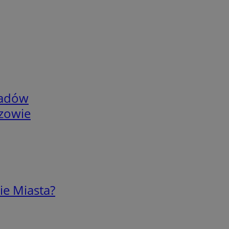
adów
rzowie
ie Miasta?