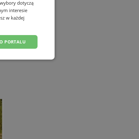
 wybory dotyczą
nym interesie
sz w każdej
DO PORTALU
esklasyfikowane
ane
owanie użytkownika i
j.