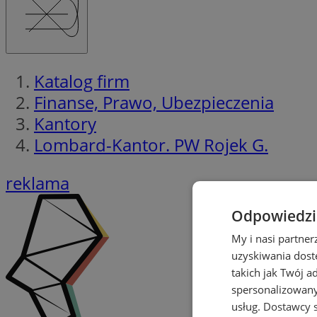
Katalog firm
Finanse, Prawo, Ubezpieczenia
Kantory
Lombard-Kantor. PW Rojek G.
reklama
Odpowiedzia
My i nasi partne
uzyskiwania dost
takich jak Twój a
spersonalizowanyc
usług.
Dostawcy s