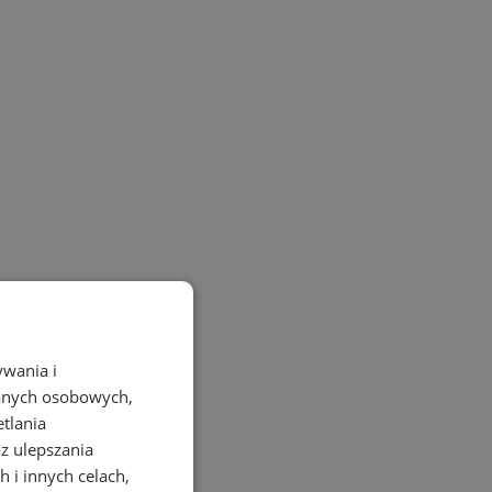
ywania i
danych osobowych,
etlania
az ulepszania
 i innych celach,