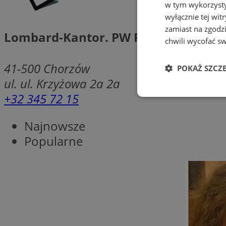
w tym wykorzysty
wyłącznie tej wi
zamiast na zgodz
Lombard-Kantor. PW Rojek G.
chwili wycofać s
41-500
Chorzów
POKAŻ SZCZ
ul. ul. Krzyżowa 2a 2a
+32 345 72 15
Niezbędne
Najnowsze
Popularne
Ni
Niezbędne pliki cook
zarządzanie kontem. 
Nazwa