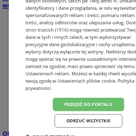
danych osobowych, takich jak Twój adres IP, unikaln
wsparcie dla osób 60+
identyfikatory i dane przeglądania, w celu wyświetla
spersonalizowanych reklam i treści, pomiaru reklam 
treści, analizy odbiorców oraz ulepszania usług.
Dos
stron trzecich (1916)
mogą również przetwarzać Two
dane w tych i innych celach, w tym wykorzystywać
precyzyjne dane geolokalizacyjne i cechy urządzenia
wybory dotyczą wyłącznie tej witryny. Niektórzy do
mogą opierać się na prawnie uzasadnionym interesi
zamiast na zgodzie; masz prawo sprzeciwić się temu
Ustawieniach reklam
. Możesz w każdej chwili wycof
swoją zgodę w
Ustawieniach plików cookie
.
Polityka
prywatności
PRZEJDŹ DO PORTALU
ODRZUĆ WSZYSTKIE
Oficjalne wyniki wyborów: W Chorzowie