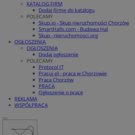
KATALOG FIRM
Dodaj firmę do katalogu
POLECAMY
Skup.io - Skup nieruchomości Chorzów
SmartHalls.com - Budowa Hal
Skup - nieruchomosci.org
OGŁOSZENIA
OGŁOSZENIA
Dodaj ogłoszenie
POLECAMY
Protocol IT
Pracuj.pl - praca w Chorzowie
Praca Chorzów
PRACA
Ogłoszenie o pracę
REKLAMA
WSPÓŁPRACA