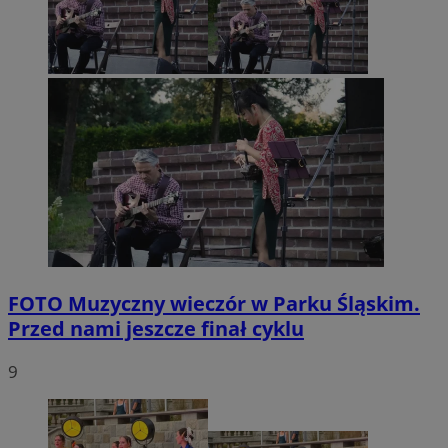
FOTO
Muzyczny wieczór w Parku Śląskim.
Przed nami jeszcze finał cyklu
9