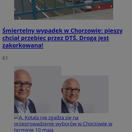
INGRESSCOOKIE
NGINX Inc.
bh.contextweb.com
Śmiertelny wypadek w Chorzowie: pieszy
chciał przebiec przez DTŚ. Droga jest
zakorkowana!
61
VISITOR_PRIVACY_METADATA
5 
YouTube
.youtube.com