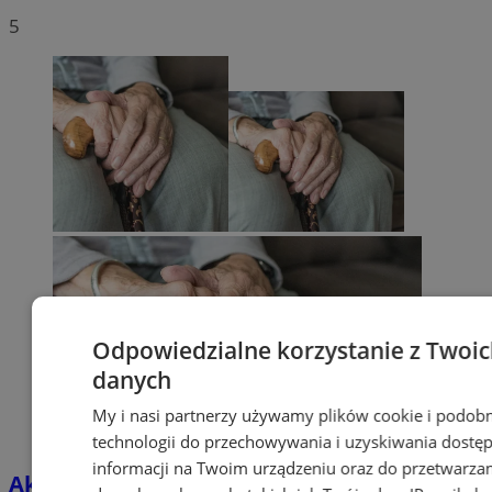
5
Odpowiedzialne korzystanie z Twoi
danych
My i nasi partnerzy używamy plików cookie i podob
technologii do przechowywania i uzyskiwania dostę
informacji na Twoim urządzeniu oraz do przetwarza
Aktywni seniorzy w Chorzowie. Zajęcia i