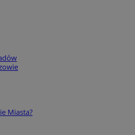
adów
rzowie
ie Miasta?