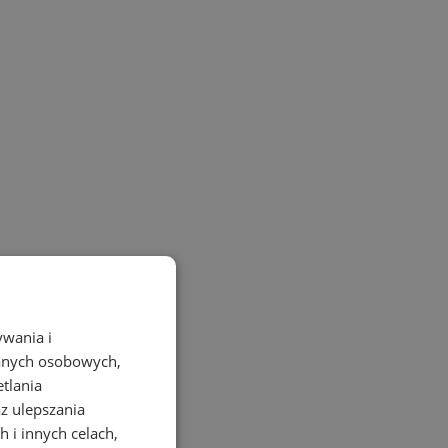
ywania i
danych osobowych,
etlania
az ulepszania
 i innych celach,