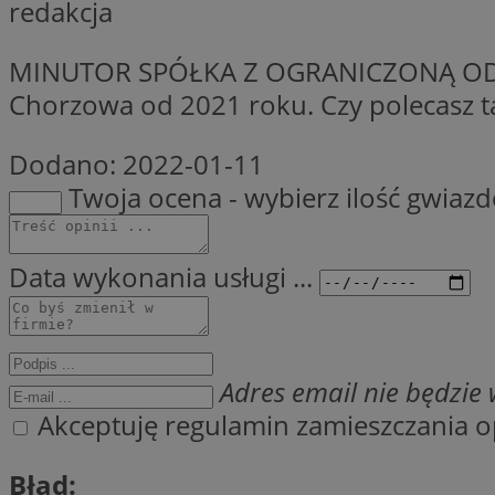
redakcja
QeSessID
MvSessID
MINUTOR SPÓŁKA Z OGRANICZONĄ ODPOW
SessID
Chorzowa od 2021 roku. Czy polecasz tą
CookieScriptConse
Dodano:
2022-01-11
Twoja ocena - wybierz ilość gwiaz
__cf_bm
Data wykonania usługi ...
VISITOR_PRIVACY_
Adres email nie będzie w
Akceptuję regulamin zamieszczania op
INGRESSCOOKIE
Błąd: