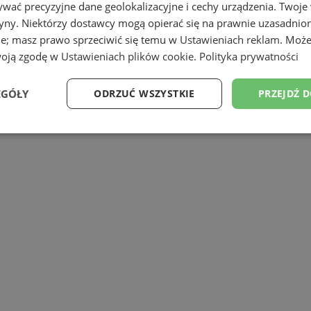
wać precyzyjne dane geolokalizacyjne i cechy urządzenia. Twoje
tryny. Niektórzy dostawcy mogą opierać się na prawnie uzasadnio
ie; masz prawo sprzeciwić się temu w
Ustawieniach reklam
. Może
ODPOWIEDZIALNOŚCIĄ
woją zgodę w
Ustawieniach plików cookie
.
Polityka prywatności
EGÓŁY
ODRZUĆ WSZYSTKIE
PRZEJDŹ 
Wydajność
Targetowanie
Funkcjonalność
Ni
ezbędne
Wydajność
Targetowanie
Funkcjonalność
Niesklasyfikow
ie umożliwiają korzystanie z podstawowych funkcji strony internetowej, takich jak log
Bez niezbędnych plików cookie nie można prawidłowo korzystać ze strony internetowe
Okres
Provider
/
Domena
Opis
przechowywania