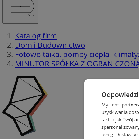
Katalog firm
Dom i Budownictwo
Fotowoltaika, pompy ciepła, klimaty
MINUTOR SPÓŁKA Z OGRANICZON
Odpowiedzia
My i nasi partne
uzyskiwania dost
takich jak Twój a
spersonalizowanyc
usług.
Dostawcy s