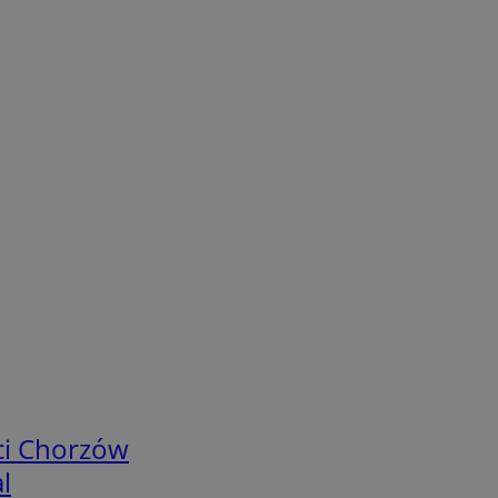
ci Chorzów
l