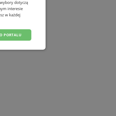
 wybory dotyczą
nym interesie
sz w każdej
DO PORTALU
esklasyfikowane
ane
owanie użytkownika i
j.