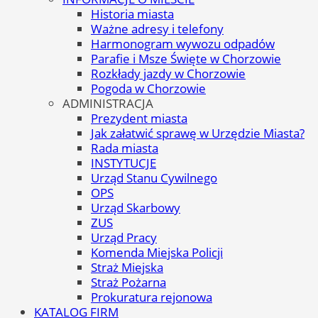
Historia miasta
Ważne adresy i telefony
Harmonogram wywozu odpadów
Parafie i Msze Święte w Chorzowie
Rozkłady jazdy w Chorzowie
Pogoda w Chorzowie
ADMINISTRACJA
Prezydent miasta
Jak załatwić sprawę w Urzędzie Miasta?
Rada miasta
INSTYTUCJE
Urząd Stanu Cywilnego
OPS
Urząd Skarbowy
ZUS
Urząd Pracy
Komenda Miejska Policji
Straż Miejska
Straż Pożarna
Prokuratura rejonowa
KATALOG FIRM