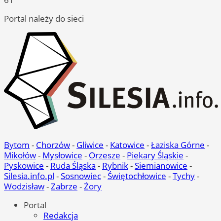
Portal należy do sieci
Bytom
-
Chorzów
-
Gliwice
-
Katowice
-
Łaziska Górne
-
Mikołów
-
Mysłowice
-
Orzesze
-
Piekary Śląskie
-
Pyskowice
-
Ruda Śląska
-
Rybnik
-
Siemianowice
-
Silesia.info.pl
-
Sosnowiec
-
Świętochłowice
-
Tychy
-
Wodzisław
-
Zabrze
-
Żory
Portal
Redakcja