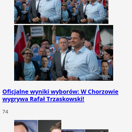
Oficjalne wyniki wyborów: W Chorzowie
wygrywa Rafał Trzaskowski!
74