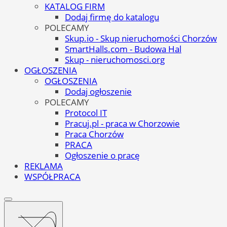
KATALOG FIRM
Dodaj firmę do katalogu
POLECAMY
Skup.io - Skup nieruchomości Chorzów
SmartHalls.com - Budowa Hal
Skup - nieruchomosci.org
OGŁOSZENIA
OGŁOSZENIA
Dodaj ogłoszenie
POLECAMY
Protocol IT
Pracuj.pl - praca w Chorzowie
Praca Chorzów
PRACA
Ogłoszenie o pracę
REKLAMA
WSPÓŁPRACA