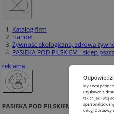
Katalog firm
Handel
Żywność ekologiczna, zdrowa żywn
PASIEKA POD PILSKIEM - sklep pszcz
reklama
Odpowiedzia
My i nasi partne
uzyskiwania dost
takich jak Twój a
spersonalizowanyc
PASIEKA POD PILSKIEM – sklep pszcze
usług.
Dostawcy s