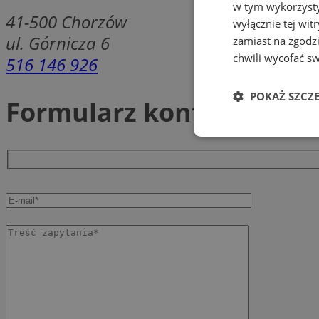
w tym wykorzysty
41-500
Chorzów
wyłącznie tej wi
ul. Górnicza 6
zamiast na zgodz
chwili wycofać s
516 146 926
POKAŻ SZCZ
Formularz kontaktowy
Niezbędne
Ni
Niezbędne pliki cook
zarządzanie kontem. 
Nazwa