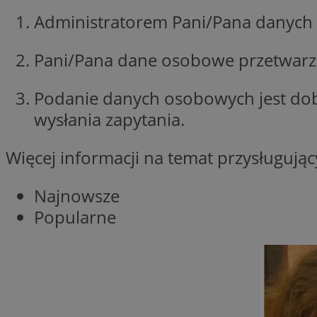
Administratorem Pani/Pana danych 
li_gc
Pani/Pana dane osobowe przetwarzan
Nazwa
Podanie danych osobowych jest do
Nazwa
openstat_umr82x3
Nazwa
wysłania zapytania.
openstat_gid
VP
pb_rtb_ev_part
openstat_pbi939ar
Więcej informacji na temat przysługuj
openstat_khpu8s
openstat_iy2unm5p
_clck
__gads
Najnowsze
incap_ses_1688_32
Popularne
openstat_wj089dcr
__Secure-
_clsk
ROLLOUT_TOKEN
visid_incap_322052
_clsk
bcookie