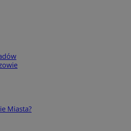
adów
rzowie
ie Miasta?