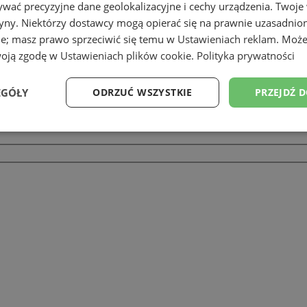
wać precyzyjne dane geolokalizacyjne i cechy urządzenia. Twoje
tryny. Niektórzy dostawcy mogą opierać się na prawnie uzasadnio
ie; masz prawo sprzeciwić się temu w
Ustawieniach reklam
. Może
woją zgodę w
Ustawieniach plików cookie
.
Polityka prywatności
EGÓŁY
ODRZUĆ WSZYSTKIE
PRZEJDŹ 
Wydajność
Targetowanie
Funkcjonalność
Ni
ezbędne
Wydajność
Targetowanie
Funkcjonalność
Niesklasyfikow
ie umożliwiają korzystanie z podstawowych funkcji strony internetowej, takich jak log
Bez niezbędnych plików cookie nie można prawidłowo korzystać ze strony internetowe
Okres
Provider
/
Domena
Opis
przechowywania