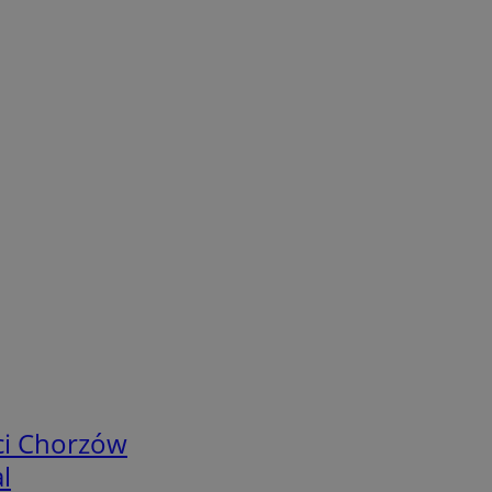
ci Chorzów
l