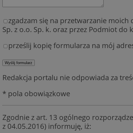
QeSessID
MvSessID
zgadzam się na przetwarzanie moich
SessID
Sp. z o.o. Sp. k. oraz przez Podmiot d
CookieScriptConse
prześlij kopię formularza na mój adre
__cf_bm
Redakcja portalu nie odpowiada za tre
VISITOR_PRIVACY_
* pola obowiązkowe
Zgodnie z art. 13 ogólnego rozporządze
INGRESSCOOKIE
z 04.05.2016) informuję, iż: