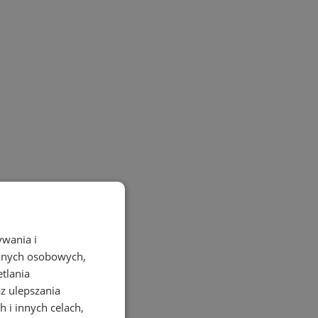
ywania i
danych osobowych,
etlania
az ulepszania
 i innych celach,