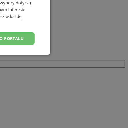
 wybory dotyczą
nym interesie
sz w każdej
DO PORTALU
esklasyfikowane
ane
owanie użytkownika i
j.