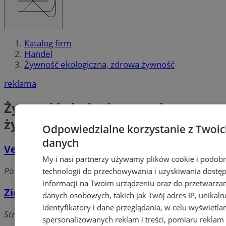
Katalog firm
Handel
Żywność ekologiczna, zdrowa żywność
reklama
Żywność ekologiczna, zdrowa
żywność
Odpowiedzialne korzystanie z Twoi
danych
VegAnka
My i nasi partnerzy używamy plików cookie i podob
Powstańców, 41-158 Chorzów
technologii do przechowywania i uzyskiwania dostę
informacji na Twoim urządzeniu oraz do przetwarza
Zielarnia - Iwona Droździoł
danych osobowych, takich jak Twój adres IP, unikaln
identyfikatory i dane przeglądania, w celu wyświetla
Strzelców Bytomskich, 41-500 Chorzów
spersonalizowanych reklam i treści, pomiaru reklam 