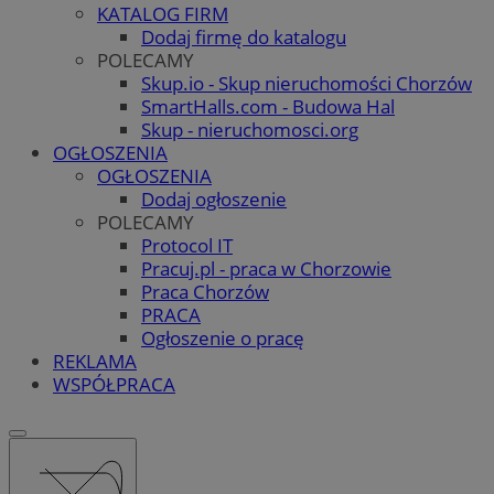
KATALOG FIRM
Dodaj firmę do katalogu
POLECAMY
Skup.io - Skup nieruchomości Chorzów
SmartHalls.com - Budowa Hal
Skup - nieruchomosci.org
OGŁOSZENIA
OGŁOSZENIA
Dodaj ogłoszenie
POLECAMY
Protocol IT
Pracuj.pl - praca w Chorzowie
Praca Chorzów
PRACA
Ogłoszenie o pracę
REKLAMA
WSPÓŁPRACA