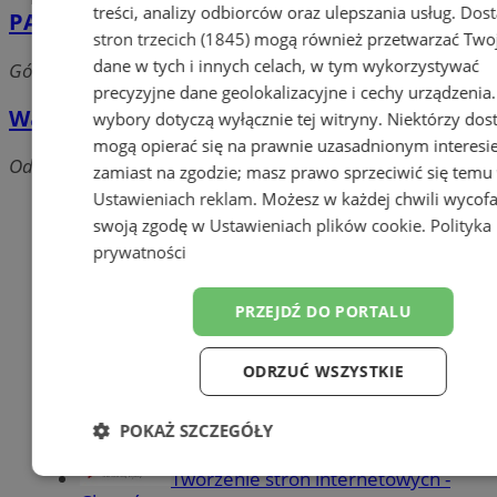
treści, analizy odbiorców oraz ulepszania usług.
Dos
PASIEKA POD PILSKIEM - sklep pszczelarski
stron trzecich (1845)
mogą również przetwarzać Two
dane w tych i innych celach, w tym wykorzystywać
Górnicza, 41-500 Chorzów
precyzyjne dane geolokalizacyjne i cechy urządzenia
Wailz
wybory dotyczą wyłącznie tej witryny. Niektórzy do
mogą opierać się na prawnie uzasadnionym interesi
Odrowążów, 41-506 Chorzów
zamiast na zgodzie; masz prawo sprzeciwić się temu
Ustawieniach reklam
. Możesz w każdej chwili wycof
Dodaj firmę
swoją zgodę w
Ustawieniach plików cookie
.
Polityka
prywatności
Pozostałe firmy w kategorii
reklama
PRZEJDŹ DO PORTALU
Meble na wymiar
ODRZUĆ WSZYSTKIE
Jak wyrobić książeczkę
sanepidowską?
POKAŻ SZCZEGÓŁY
Części samochodowe do -70%
Tworzenie stron internetowych -
Niezbędne
Wydajność
Targetow