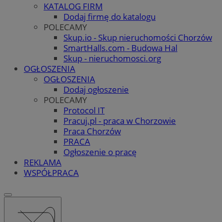
KATALOG FIRM
Dodaj firmę do katalogu
POLECAMY
Skup.io - Skup nieruchomości Chorzów
SmartHalls.com - Budowa Hal
Skup - nieruchomosci.org
OGŁOSZENIA
OGŁOSZENIA
Dodaj ogłoszenie
POLECAMY
Protocol IT
Pracuj.pl - praca w Chorzowie
Praca Chorzów
PRACA
Ogłoszenie o pracę
REKLAMA
WSPÓŁPRACA