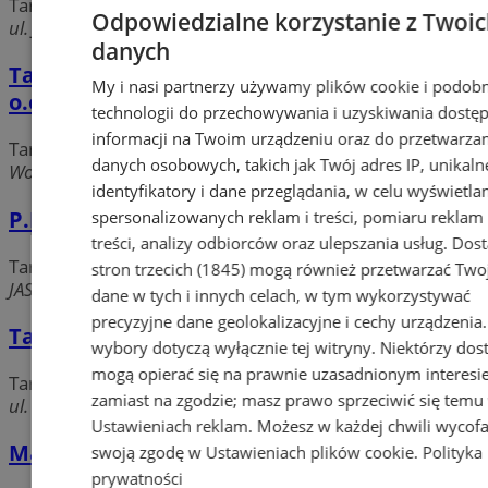
Targowiska
Odpowiedzialne korzystanie z Twoi
ul. Jubileuszowa 9, 41-500 Chorzów
danych
Targowisko Spółki Handlowej Ruch. Sp. z
My i nasi partnerzy używamy plików cookie i podob
o.o.
technologii do przechowywania i uzyskiwania dostę
informacji na Twoim urządzeniu oraz do przetwarza
Targowiska
danych osobowych, takich jak Twój adres IP, unikaln
Wolności, 41-500 Chorzów
identyfikatory i dane przeglądania, w celu wyświetla
P.P.H.U. E.K. HURT-POL
spersonalizowanych reklam i treści, pomiaru reklam 
treści, analizy odbiorców oraz ulepszania usług.
Dos
Targowiska
stron trzecich (1845)
mogą również przetwarzać Two
JASINSKIEGO 8, 41-500 Chorzów
dane w tych i innych celach, w tym wykorzystywać
precyzyjne dane geolokalizacyjne i cechy urządzenia
Targowisko
wybory dotyczą wyłącznie tej witryny. Niektórzy do
mogą opierać się na prawnie uzasadnionym interesi
Targowiska
zamiast na zgodzie; masz prawo sprzeciwić się temu
ul. Barska, 41-506 Chorzów
Ustawieniach reklam
. Możesz w każdej chwili wycof
Manhatan. Targowisko miejskie
swoją zgodę w
Ustawieniach plików cookie
.
Polityka
prywatności