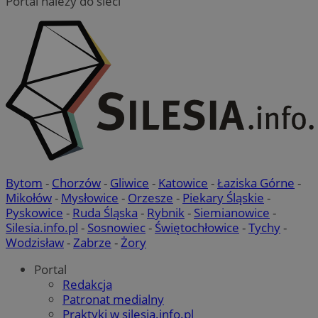
Portal należy do sieci
Niezbędne pliki cookie umożliwiają korzystanie z podstawowych fun
strony internetowej, takich jak logowanie użytkownika i zarządzanie
kontem. Bez niezbędnych plików cookie nie można prawidłowo korz
ze strony internetowej.
Okre
Nazwa
Provider
/
Domena
przechowy
QeSessID
mojchorzow.pl
1 rok
MvSessID
mojchorzow.pl
1 rok
Bytom
-
Chorzów
-
Gliwice
-
Katowice
-
Łaziska Górne
-
Mikołów
-
Mysłowice
-
Orzesze
-
Piekary Śląskie
-
Pyskowice
-
Ruda Śląska
-
Rybnik
-
Siemianowice
-
SessID
mojchorzow.pl
1 rok
Silesia.info.pl
-
Sosnowiec
-
Świętochłowice
-
Tychy
-
Wodzisław
-
Zabrze
-
Żory
CookieScriptConsent
4 tygodnie
CookieScript
Portal
mojchorzow.pl
Redakcja
Patronat medialny
Praktyki w silesia.info.pl