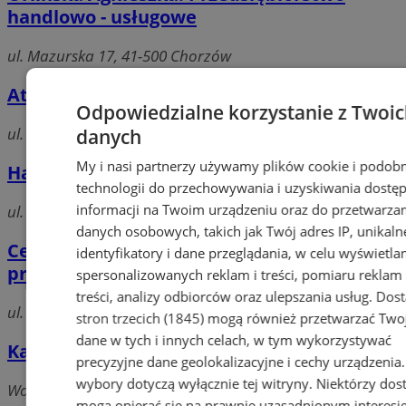
handlowo - usługowe
ul. Mazurska 17, 41-500 Chorzów
Atos. Sklep spożywczo - przemysłowy
Odpowiedzialne korzystanie z Twoi
ul. Armii Krajowej 117, 41-500 Chorzów
danych
My i nasi partnerzy używamy plików cookie i podob
Haszke Piotr. Papierosy
technologii do przechowywania i uzyskiwania dostę
informacji na Twoim urządzeniu oraz do przetwarza
ul. Cmentarna 13, 41-500 chorzów
danych osobowych, takich jak Twój adres IP, unikaln
Cebula Jacek, Irena. Sklep z art.
identyfikatory i dane przeglądania, w celu wyświetla
przemysłowymi
spersonalizowanych reklam i treści, pomiaru reklam 
treści, analizy odbiorców oraz ulepszania usług.
Dos
ul. Armii Krajowej 69, 41-500 Chorzów
stron trzecich (1845)
mogą również przetwarzać Two
dane w tych i innych celach, w tym wykorzystywać
Kalemba Jolanta. Sklep wielobranżowy
precyzyjne dane geolokalizacyjne i cechy urządzenia
wybory dotyczą wyłącznie tej witryny. Niektórzy do
Wolności, 41-500 Chorzów
mogą opierać się na prawnie uzasadnionym interesi