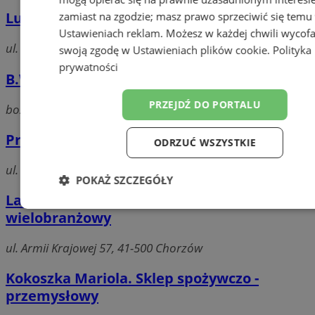
Luxon SC. Sklep spożywczo - monopolowy
zamiast na zgodzie; masz prawo sprzeciwić się temu
Ustawieniach reklam
. Możesz w każdej chwili wycof
ul. 11 Listopada 71, 41-500 Chorzów
swoją zgodę w
Ustawieniach plików cookie
.
Polityka
prywatności
B.W. Studio agencja
PRZEJDŹ DO PORTALU
bożogrobców, 41-500 Chorzów
Przedsiębiorstwo Handlowe Anna Maria
ODRZUĆ WSZYSTKIE
ul. Stefana Batorego, 41-500 Chorzów
POKAŻ SZCZEGÓŁY
Latkowska Barbara. PHU. Sklep
Niezbędne
Wydajność
Targetow
wielobranżowy
ul. Armii Krajowej 57, 41-500 Chorzów
Funkcjonalność
Niesklasyfikowa
Kokoszka Mariola. Sklep spożywczo -
przemysłowy