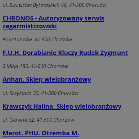
ul. Strzelców Bytomskich 48, 41-500 Chorzów
CHRONOS - Autoryzowany serwis
Niezbędne
Wydajność
Targetowanie
Funkcjonaln
zegarmistrzowski
Niesklasyfikowane
Powstańców, 41-500 Chorzów
Niezbędne pliki cookie umożliwiają korzystanie z podstawowych fun
strony internetowej, takich jak logowanie użytkownika i zarządzanie
F.U.H. Dorabianie Kluczy Rudek Zygmunt
kontem. Bez niezbędnych plików cookie nie można prawidłowo korz
ze strony internetowej.
3 Maja 185, 41-500 Chorzów
Okre
Nazwa
Provider
/
Domena
przechowy
Anhan. Sklep wielobranżowy
QeSessID
mojchorzow.pl
1 rok
ul. Krzyżowa 35, 41-500 Chorzów
MvSessID
mojchorzow.pl
1 rok
Krawczyk Halina. Sklep wielobranżowy
ul. Główna 32, 41-500 Chorzów
SessID
mojchorzow.pl
1 rok
Marot. PHU. Otremba M.