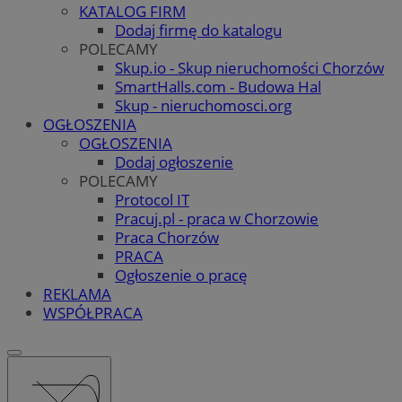
KATALOG FIRM
Dodaj firmę do katalogu
POLECAMY
Skup.io - Skup nieruchomości Chorzów
SmartHalls.com - Budowa Hal
Skup - nieruchomosci.org
OGŁOSZENIA
OGŁOSZENIA
Dodaj ogłoszenie
POLECAMY
Protocol IT
Pracuj.pl - praca w Chorzowie
Praca Chorzów
PRACA
Ogłoszenie o pracę
REKLAMA
WSPÓŁPRACA