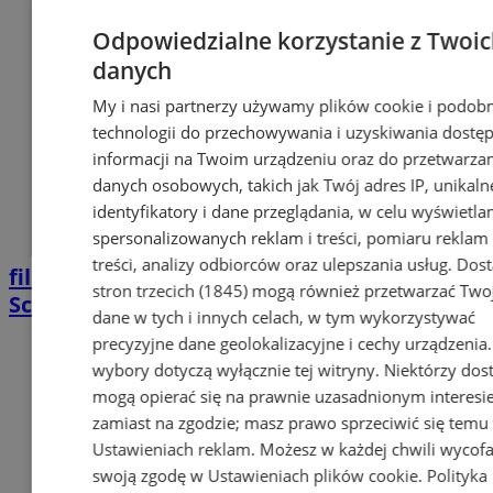
Odpowiedzialne korzystanie z Twoi
danych
My i nasi partnerzy używamy plików cookie i podob
technologii do przechowywania i uzyskiwania dostę
informacji na Twoim urządzeniu oraz do przetwarza
danych osobowych, takich jak Twój adres IP, unikaln
identyfikatory i dane przeglądania, w celu wyświetla
spersonalizowanych reklam i treści, pomiaru reklam 
treści, analizy odbiorców oraz ulepszania usług.
Dos
film
Upał doskwiera zwierzętom.
stron trzecich (1845)
mogą również przetwarzać Two
Schronisko PsiKot pilnie prosi o pomoc
dane w tych i innych celach, w tym wykorzystywać
precyzyjne dane geolokalizacyjne i cechy urządzenia
wybory dotyczą wyłącznie tej witryny. Niektórzy do
mogą opierać się na prawnie uzasadnionym interesi
zamiast na zgodzie; masz prawo sprzeciwić się temu
Ustawieniach reklam
. Możesz w każdej chwili wycof
swoją zgodę w
Ustawieniach plików cookie
.
Polityka