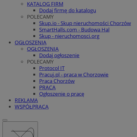
KATALOG FIRM
Dodaj firmę do katalogu
POLECAMY
Skup.io - Skup nieruchomości Chorzów
SmartHalls.com - Budowa Hal
Skup - nieruchomosci.org
OGŁOSZENIA
OGŁOSZENIA
Dodaj ogłoszenie
POLECAMY
Protocol IT
Pracuj.pl - praca w Chorzowie
Praca Chorzów
PRACA
Ogłoszenie o pracę
REKLAMA
WSPÓŁPRACA