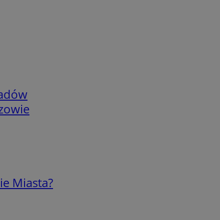
adów
rzowie
ie Miasta?