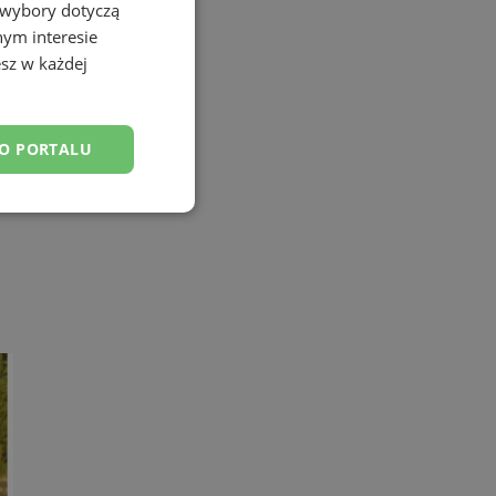
 wybory dotyczą
nym interesie
sz w każdej
DO PORTALU
esklasyfikowane
ane
owanie użytkownika i
j.