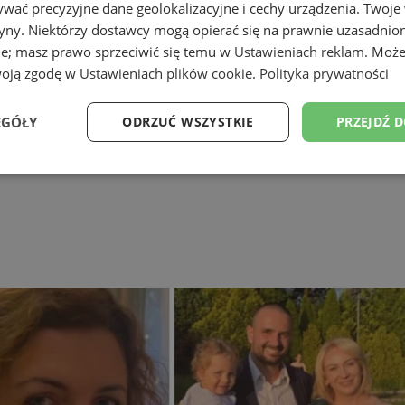
wać precyzyjne dane geolokalizacyjne i cechy urządzenia. Twoje
tryny. Niektórzy dostawcy mogą opierać się na prawnie uzasadnio
ie; masz prawo sprzeciwić się temu w
Ustawieniach reklam
. Może
zemysłowymi
woją zgodę w
Ustawieniach plików cookie
.
Polityka prywatności
EGÓŁY
ODRZUĆ WSZYSTKIE
PRZEJDŹ 
Wydajność
Targetowanie
Funkcjonalność
Ni
ezbędne
Wydajność
Targetowanie
Funkcjonalność
Niesklasyfikow
ie umożliwiają korzystanie z podstawowych funkcji strony internetowej, takich jak log
Bez niezbędnych plików cookie nie można prawidłowo korzystać ze strony internetowe
Okres
Provider
/
Domena
Opis
przechowywania