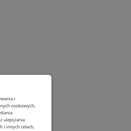
ywania i
danych osobowych,
etlania
az ulepszania
 i innych celach,