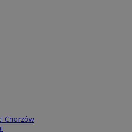
ci Chorzów
l