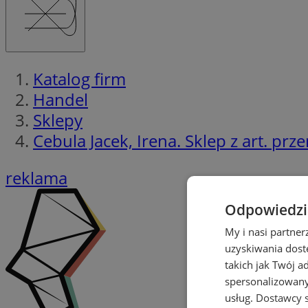
Katalog firm
Handel
Sklepy
Cebula Jacek, Irena. Sklep z art. pr
reklama
Odpowiedzia
My i nasi partne
uzyskiwania dost
takich jak Twój a
spersonalizowanyc
usług.
Dostawcy s