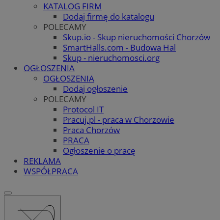
KATALOG FIRM
Dodaj firmę do katalogu
POLECAMY
Skup.io - Skup nieruchomości Chorzów
SmartHalls.com - Budowa Hal
Skup - nieruchomosci.org
OGŁOSZENIA
OGŁOSZENIA
Dodaj ogłoszenie
POLECAMY
Protocol IT
Pracuj.pl - praca w Chorzowie
Praca Chorzów
PRACA
Ogłoszenie o pracę
REKLAMA
WSPÓŁPRACA