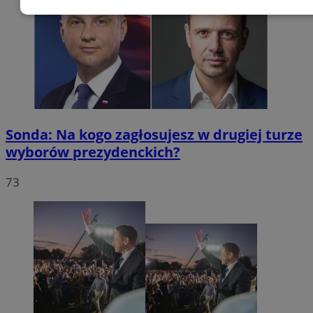
Niezbędne
Wydajność
Targetow
Funkcjonalność
Niesklasyfikowa
Sonda: Na kogo zagłosujesz w drugiej turze
wyborów prezydenckich?
Niezbędne
Wydajność
Targetowanie
Funkcjonaln
73
Niesklasyfikowane
Niezbędne pliki cookie umożliwiają korzystanie z podstawowych fun
strony internetowej, takich jak logowanie użytkownika i zarządzanie
kontem. Bez niezbędnych plików cookie nie można prawidłowo korz
ze strony internetowej.
Okre
Nazwa
Provider
/
Domena
przechowy
QeSessID
mojchorzow.pl
1 rok