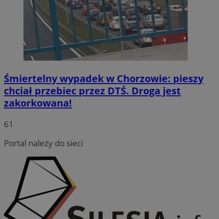
Śmiertelny wypadek w Chorzowie: pieszy
chciał przebiec przez DTŚ. Droga jest
zakorkowana!
INGRESSCOOKIE
Sesja
NGINX Inc.
61
bh.contextweb.com
Portal należy do sieci
li_gc
5 miesię
LinkedIn
tygodn
Corporation