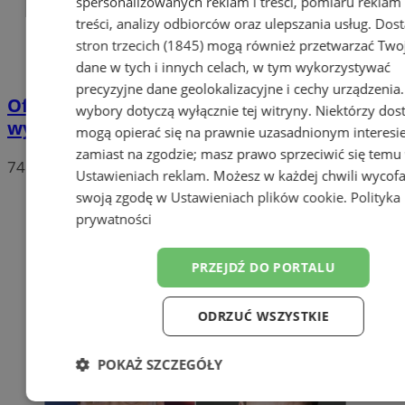
spersonalizowanych reklam i treści, pomiaru reklam 
treści, analizy odbiorców oraz ulepszania usług.
Dos
stron trzecich (1845)
mogą również przetwarzać Two
dane w tych i innych celach, w tym wykorzystywać
precyzyjne dane geolokalizacyjne i cechy urządzenia
Oficjalne wyniki wyborów: W Chorzowie
wybory dotyczą wyłącznie tej witryny. Niektórzy do
wygrywa Rafał Trzaskowski!
mogą opierać się na prawnie uzasadnionym interesi
zamiast na zgodzie; masz prawo sprzeciwić się temu
74
Ustawieniach reklam
. Możesz w każdej chwili wycof
swoją zgodę w
Ustawieniach plików cookie
.
Polityka
prywatności
PRZEJDŹ DO PORTALU
ODRZUĆ WSZYSTKIE
POKAŻ SZCZEGÓŁY
Niezbędne
Wydajność
Targetow