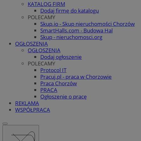
KATALOG FIRM
Dodaj firmę do katalogu
POLECAMY
Skup.io - Skup nieruchomości Chorzów
SmartHalls.com - Budowa Hal
Skup - nieruchomosci.org
OGŁOSZENIA
OGŁOSZENIA
Dodaj ogłoszenie
POLECAMY
Protocol IT
Pracuj.pl - praca w Chorzowie
Praca Chorzów
PRACA
Ogłoszenie o pracę
REKLAMA
WSPÓŁPRACA