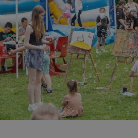
mojchorzow.pl
1 rok
Ten plik cookie przechowuje id
mojchorzow.pl
1 rok
Ten plik cookie przechowuje id
mojchorzow.pl
1 rok
Ten plik cookie przechowuje id
nt
4 tygodnie 2 dni
Ten plik cookie jest używany p
CookieScript
Script.com do zapamiętywania 
mojchorzow.pl
dotyczących zgody użytkownika
Jest to konieczne, aby baner c
Script.com działał poprawnie.
29 minut 53
Ten plik cookie służy do rozróż
Cloudflare Inc.
sekundy
botów. Jest to korzystne dla s
.temu.com
ponieważ umożliwia tworzeni
na temat korzystania z jej wit
METADATA
5 miesięcy 4
Ten plik cookie przechowuje i
YouTube
tygodnie
użytkownika oraz jego prefere
.youtube.com
prywatności podczas korzystan
Rejestruje wybory dotyczące p
Google Privacy Policy
i ustawień zgody, zapewniając 
w kolejnych wizytach. Dzięki 
musi ponownie konfigurować s
co zwiększa wygodę i zgodność
ochrony danych.
Sesja
Rejestruje, który klaster serw
NGINX Inc.
gościa. Jest to używane w kont
bh.contextweb.com
równoważenia obciążenia w ce
doświadczenia użytkownika.