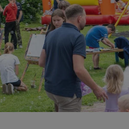
entyfikator sesji.
entyfikator sesji.
entyfikator sesji.
rzez usługę Cookie-
preferencji
 na pliki cookie.
ookie Cookie-
niania ludzi i
trony internetowej,
e ważnych raportów
ryny internetowej.
nformacje o zgodzie
ncjach dotyczących
ia z witryny.
olityki prywatności
ich przestrzeganie
temu użytkownik nie
woich preferencji,
 z regulacjami
erów obsługuje
ekście
lu optymalizacji