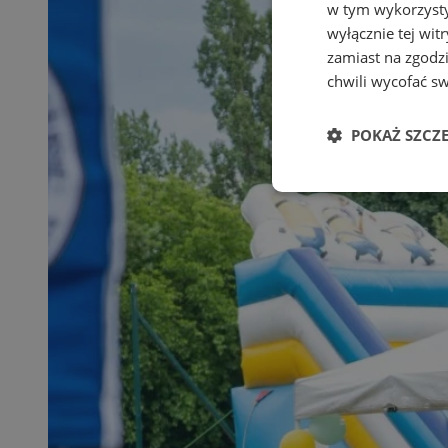
w tym wykorzysty
wyłącznie tej wi
zamiast na zgodz
chwili wycofać s
POKAŻ SZCZ
Niezbędne
Ni
Niezbędne pliki cook
zarządzanie kontem. 
Nazwa