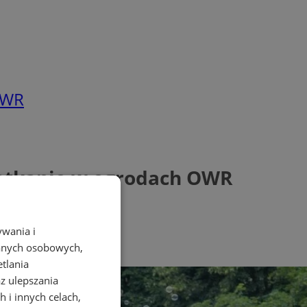
OWR
potkanie w ogrodach OWR
ywania i
danych osobowych,
etlania
az ulepszania
 i innych celach,