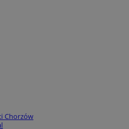
ci Chorzów
l