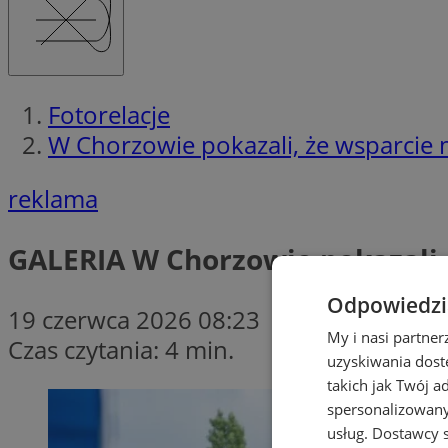
Fotorelacje
W Chorzowie pokazali, że wsparcie
reklama
GALERIA
W Chorzowie pokazali,
Odpowiedzia
19 czerwca 2026 08:23
My i nasi partne
Czas czytania: 4 min.
uzyskiwania dost
takich jak Twój a
spersonalizowanyc
usług.
Dostawcy s