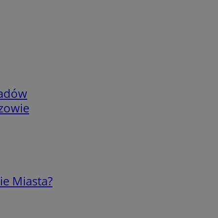
adów
rzowie
ie Miasta?