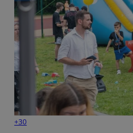
QeSessID
MvSessID
SessID
CookieScriptConse
__cf_bm
VISITOR_PRIVACY_
+30
INGRESSCOOKIE