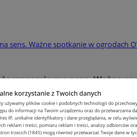
 ma sens. Ważne spotkanie w ogrodach 
 że wsparcie ma sens. Ważne s
lne korzystanie z Twoich danych
rzy używamy plików cookie i podobnych technologii do przechow
ępu do informacji na Twoim urządzeniu oraz do przetwarzania 
dres IP, unikalne identyfikatory i dane przeglądania, w celu wyświ
h reklam i treści, pomiaru reklam i treści, analizy odbiorców or
tron trzecich (1845)
mogą również przetwarzać Twoje dane w tych