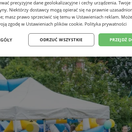
wać precyzyjne dane geolokalizacyjne i cechy urządzenia. Twoje
tryny. Niektórzy dostawcy mogą opierać się na prawnie uzasadnio
ie; masz prawo sprzeciwić się temu w
Ustawieniach reklam
. Może
woją zgodę w
Ustawieniach plików cookie
.
Polityka prywatności
EGÓŁY
ODRZUĆ WSZYSTKIE
PRZEJDŹ 
Wydajność
Targetowanie
Funkcjonalność
Ni
ezbędne
Wydajność
Targetowanie
Funkcjonalność
Niesklasyfikow
ie umożliwiają korzystanie z podstawowych funkcji strony internetowej, takich jak log
Bez niezbędnych plików cookie nie można prawidłowo korzystać ze strony internetowe
Okres
Provider
/
Domena
Opis
przechowywania