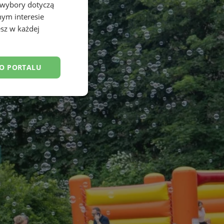
 wybory dotyczą
nym interesie
sz w każdej
DO PORTALU
esklasyfikowane
ane
owanie użytkownika i
j.