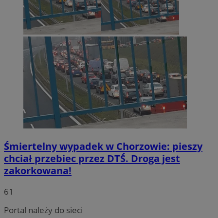
Śmiertelny wypadek w Chorzowie: pieszy
chciał przebiec przez DTŚ. Droga jest
INGRESSCOOKIE
Sesja
NGINX Inc.
zakorkowana!
bh.contextweb.com
61
Portal należy do sieci