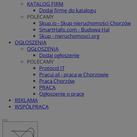
KATALOG FIRM
Dodaj firmę do katalogu
POLECAMY
Skup.io - Skup nieruchomości Chorzów
SmartHalls.com - Budowa Hal
Skup - nieruchomosci.org
OGŁOSZENIA
OGŁOSZENIA
Dodaj ogłoszenie
POLECAMY
Protocol IT
Pracuj.pl - praca w Chorzowie
Praca Chorzów
PRACA
Ogłoszenie o pracę
REKLAMA
WSPÓŁPRACA