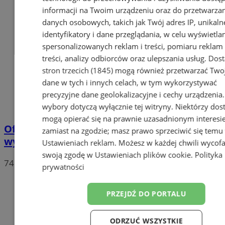
informacji na Twoim urządzeniu oraz do przetwarza
danych osobowych, takich jak Twój adres IP, unikaln
identyfikatory i dane przeglądania, w celu wyświetla
spersonalizowanych reklam i treści, pomiaru reklam 
treści, analizy odbiorców oraz ulepszania usług.
Dos
stron trzecich (1845)
mogą również przetwarzać Two
dane w tych i innych celach, w tym wykorzystywać
precyzyjne dane geolokalizacyjne i cechy urządzenia
wybory dotyczą wyłącznie tej witryny. Niektórzy do
mogą opierać się na prawnie uzasadnionym interesi
Oficjalne wyniki wyborów: W Chorzowie
zamiast na zgodzie; masz prawo sprzeciwić się temu
wygrywa Rafał Trzaskowski!
Ustawieniach reklam
. Możesz w każdej chwili wycof
swoją zgodę w
Ustawieniach plików cookie
.
Polityka
74
prywatności
PRZEJDŹ DO PORTALU
ODRZUĆ WSZYSTKIE