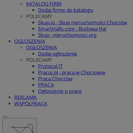
KATALOG FIRM
Dodaj firmę do katalogu
POLECAMY
Skup.io - Skup nieruchomości Chorzów
SmartHalls.com - Budowa Hal
Skup - nieruchomosci.org
OGŁOSZENIA
OGŁOSZENIA
Dodaj ogłoszenie
POLECAMY
Protocol IT
Pracuj.pl - praca w Chorzowie
Praca Chorzów
PRACA
Ogłoszenie o pracę
REKLAMA
WSPÓŁPRACA