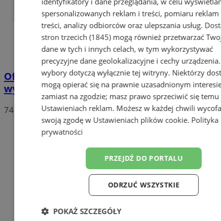
identyfikatory i dane przeglądania, w celu wyświetla
spersonalizowanych reklam i treści, pomiaru reklam 
treści, analizy odbiorców oraz ulepszania usług.
Dos
stron trzecich (1845)
mogą również przetwarzać Two
dane w tych i innych celach, w tym wykorzystywać
precyzyjne dane geolokalizacyjne i cechy urządzenia
wybory dotyczą wyłącznie tej witryny. Niektórzy do
Oficjalne wyniki wyborów: W Chorzowie
mogą opierać się na prawnie uzasadnionym interesi
wygrywa Rafał Trzaskowski!
zamiast na zgodzie; masz prawo sprzeciwić się temu
Ustawieniach reklam
. Możesz w każdej chwili wycof
74
swoją zgodę w
Ustawieniach plików cookie
.
Polityka
prywatności
PRZEJDŹ DO PORTALU
ODRZUĆ WSZYSTKIE
POKAŻ SZCZEGÓŁY